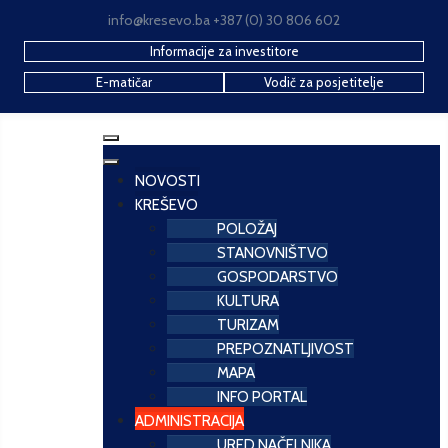
info@kresevo.ba +387 (0) 30 806 602
Informacije za investitore
E-matičar
Vodič za posjetitelje
NOVOSTI
KREŠEVO
POLOŽAJ
STANOVNIŠTVO
GOSPODARSTVO
KULTURA
TURIZAM
PREPOZNATLJIVOST
MAPA
INFO PORTAL
ADMINISTRACIJA
URED NAČELNIKA