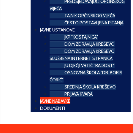
PREDSJEDAVAJUĆI OPĆINSKOG
VIJEĆA
TAJNIK OPĆINSKOG VIJEĆA
ČESTO POSTAVLJENA PITANJA
JAVNE USTANOVE
JKP "KOSTAJNICA"
DOM ZDRAVLJA KREŠEVO
DOM ZDRAVLJA KREŠEVO
SLUŽBENA INTERNET STRANICA
JU DJEČJI VRTIĆ "RADOST"
OSNOVNA ŠKOLA "DR. BORIS
ĆORIĆ"
SREDNJA ŠKOLA KREŠEVO
PRIJAVA KVARA
JAVNE NABAVKE
DOKUMENTI