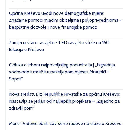
Općina Kreševo uvodi nove demografske mjere:
Značajne pomoći mladim obiteljima i poljoprivrednicima -
besplatne dozvole i nove financijske pomoći
Zamjena stare rasvjete - LED rasvjeta stiže na 160
lokacija u Kreševu
Odluka o izboru najpovoljnijeg ponuditelja | „Izgradnja
vodovodne mreže u naseljenom mjestu Mratinići -
Sopot“
Nova sredstva iz Republike Hrvatske za općinu Kreševo:
Nastavlja se jedan od najljepših projekata – „Zajedno za
zdraviji dom“
Marić i Vidović obišli završene radove na ulazu u Kreševo