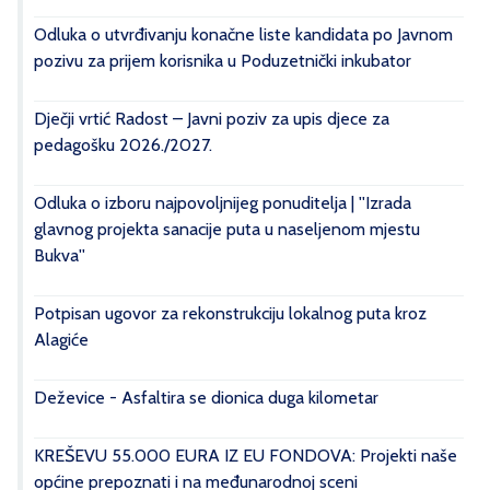
Odluka o utvrđivanju konačne liste kandidata po Javnom
pozivu za prijem korisnika u Poduzetnički inkubator
Dječji vrtić Radost – Javni poziv za upis djece za
pedagošku 2026./2027.
Odluka o izboru najpovoljnijeg ponuditelja | ''Izrada
glavnog projekta sanacije puta u naseljenom mjestu
Bukva''
Potpisan ugovor za rekonstrukciju lokalnog puta kroz
Alagiće
Deževice - Asfaltira se dionica duga kilometar
KREŠEVU 55.000 EURA IZ EU FONDOVA: Projekti naše
općine prepoznati i na međunarodnoj sceni