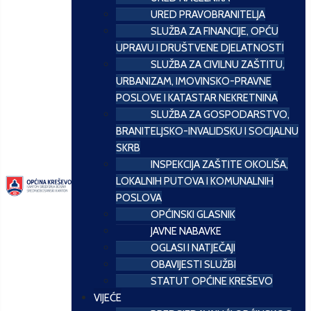
URED PRAVOBRANITELJA
SLUŽBA ZA FINANCIJE, OPĆU
UPRAVU I DRUŠTVENE DJELATNOSTI
SLUŽBA ZA CIVILNU ZAŠTITU,
URBANIZAM, IMOVINSKO-PRAVNE
POSLOVE I KATASTAR NEKRETNINA
SLUŽBA ZA GOSPODARSTVO,
BRANITELJSKO-INVALIDSKU I SOCIJALNU
SKRB
INSPEKCIJA ZAŠTITE OKOLIŠA,
LOKALNIH PUTOVA I KOMUNALNIH
POSLOVA
OPĆINSKI GLASNIK
JAVNE NABAVKE
OGLASI I NATJEČAJI
OBAVIJESTI SLUŽBI
STATUT OPĆINE KREŠEVO
VIJEĆE