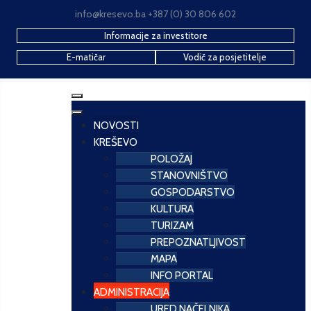
info@kresevo.ba +387 (0) 30 806 602
Informacije za investitore
E-matičar
Vodič za posjetitelje
NOVOSTI
KREŠEVO
POLOŽAJ
STANOVNIŠTVO
GOSPODARSTVO
KULTURA
TURIZAM
PREPOZNATLJIVOST
MAPA
INFO PORTAL
ADMINISTRACIJA
URED NAČELNIKA