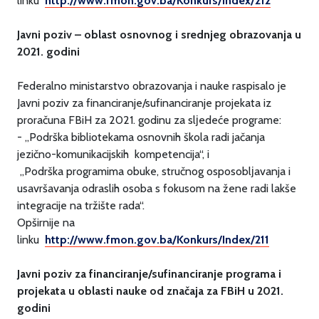
linku
http://www.fmon.gov.ba/Konkurs/Index/212
Javni poziv – oblast osnovnog i srednjeg obrazovanja u
2021. godini
Federalno ministarstvo obrazovanja i nauke raspisalo je
Javni poziv za financiranje/sufinanciranje projekata iz
proračuna FBiH za 2021. godinu za slјedeće programe:
- „Podrška bibliotekama osnovnih škola radi jačanja
jezično-komunikacijskih kompetencija“, i
„Podrška programima obuke, stručnog osposoblјavanja i
usavršavanja odraslih osoba s fokusom na žene radi lakše
integracije na tržište rada“.
Opširnije na
linku
http://www.fmon.gov.ba/Konkurs/Index/211
Javni poziv za financiranje/sufinanciranje programa i
projekata u oblasti nauke od značaja za FBiH u 2021.
godini