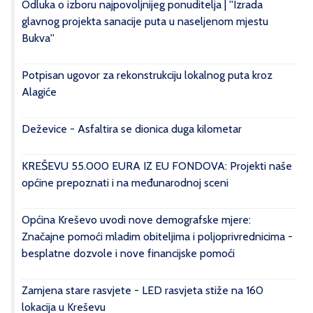
Odluka o izboru najpovoljnijeg ponuditelja | ''Izrada
glavnog projekta sanacije puta u naseljenom mjestu
Bukva''
Potpisan ugovor za rekonstrukciju lokalnog puta kroz
Alagiće
Deževice - Asfaltira se dionica duga kilometar
KREŠEVU 55.000 EURA IZ EU FONDOVA: Projekti naše
općine prepoznati i na međunarodnoj sceni
Općina Kreševo uvodi nove demografske mjere:
Značajne pomoći mladim obiteljima i poljoprivrednicima -
besplatne dozvole i nove financijske pomoći
Zamjena stare rasvjete - LED rasvjeta stiže na 160
lokacija u Kreševu