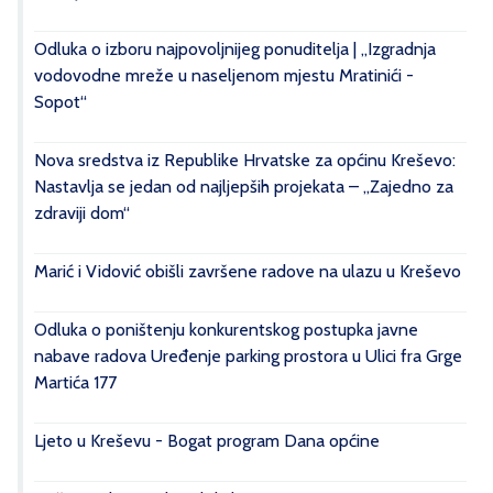
Odluka o izboru najpovoljnijeg ponuditelja | „Izgradnja
vodovodne mreže u naseljenom mjestu Mratinići -
Sopot“
Nova sredstva iz Republike Hrvatske za općinu Kreševo:
Nastavlja se jedan od najljepših projekata – „Zajedno za
zdraviji dom“
Marić i Vidović obišli završene radove na ulazu u Kreševo
Odluka o poništenju konkurentskog postupka javne
nabave radova Uređenje parking prostora u Ulici fra Grge
Martića 177
Ljeto u Kreševu - Bogat program Dana općine