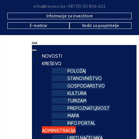
info@kresevo.ba +387 (0) 30 806 602
Informacije za investitore
E-matičar
Vodič za posjetitelje
NOVOSTI
KREŠEVO
POLOŽAJ
STANOVNIŠTVO
GOSPODARSTVO
KULTURA
TURIZAM
PREPOZNATLJIVOST
MAPA
INFO PORTAL
ADMINISTRACIJA
URED NAČELNIKA