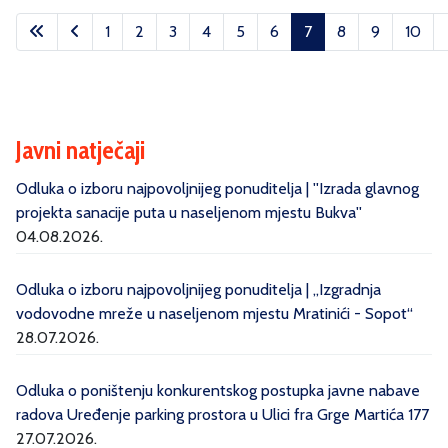
Članci
1
2
3
4
5
6
7
8
9
10
Stranica 7 od 10
Javni natječaji
Odluka o izboru najpovoljnijeg ponuditelja | ''Izrada glavnog
projekta sanacije puta u naseljenom mjestu Bukva''
04.08.2026.
Odluka o izboru najpovoljnijeg ponuditelja | „Izgradnja
vodovodne mreže u naseljenom mjestu Mratinići - Sopot“
28.07.2026.
Odluka o poništenju konkurentskog postupka javne nabave
radova Uređenje parking prostora u Ulici fra Grge Martića 177
27.07.2026.