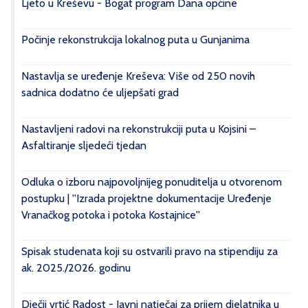
Ljeto u Kreševu - Bogat program Dana općine
Počinje rekonstrukcija lokalnog puta u Gunjanima
Nastavlja se uređenje Kreševa: Više od 250 novih
sadnica dodatno će uljepšati grad
Nastavljeni radovi na rekonstrukciji puta u Kojsini –
Asfaltiranje sljedeći tjedan
Odluka o izboru najpovoljnijeg ponuditelja u otvorenom
postupku | ''Izrada projektne dokumentacije Uređenje
Vranačkog potoka i potoka Kostajnice''
Spisak studenata koji su ostvarili pravo na stipendiju za
ak. 2025./2026. godinu
Dječji vrtić Radost - Javni natječaj za prijem djelatnika u