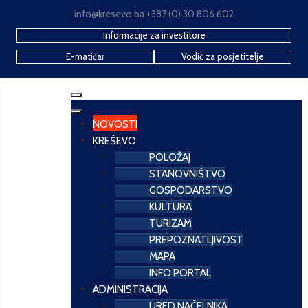
info@kresevo.ba +387 (0) 30 806 602
Informacije za investitore
E-matičar
Vodič za posjetitelje
NOVOSTI
KREŠEVO
POLOŽAJ
STANOVNIŠTVO
GOSPODARSTVO
KULTURA
TURIZAM
PREPOZNATLJIVOST
MAPA
INFO PORTAL
ADMINISTRACIJA
URED NAČELNIKA