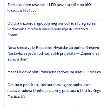
Zamjena stare rasvjete - LED rasvjeta stiže na 160
lokacija u Kreševu
Odluka o izboru najpovoljnijeg ponuditelja | „Izgradnja
vodovodne mreže u naseljenom mjestu Mratinići -
Sopot“
Nova sredstva iz Republike Hrvatske za općinu Kreševo:
Nastavlja se jedan od najljepših projekata – „Zajedno za
zdraviji dom“
Marić i Vidović obišli završene radove na ulazu u Kreševo
Odluka o poništenju konkurentskog postupka javne
nabave radova Uređenje parking prostora u Ulici fra Grge
Martića 177