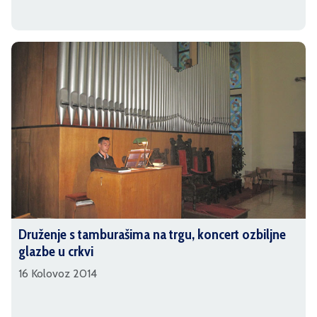
Druženje s tamburašima na trgu, koncert ozbiljne
glazbe u crkvi
16 Kolovoz 2014