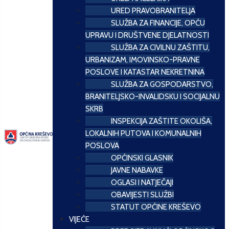
URED PRAVOBRANITELJA
SLUŽBA ZA FINANCIJE, OPĆU
UPRAVU I DRUŠTVENE DJELATNOSTI
SLUŽBA ZA CIVILNU ZAŠTITU,
URBANIZAM, IMOVINSKO-PRAVNE
POSLOVE I KATASTAR NEKRETNINA
SLUŽBA ZA GOSPODARSTVO,
BRANITELJSKO-INVALIDSKU I SOCIJALNU
SKRB
INSPEKCIJA ZAŠTITE OKOLIŠA,
LOKALNIH PUTOVA I KOMUNALNIH
POSLOVA
OPĆINSKI GLASNIK
JAVNE NABAVKE
OGLASI I NATJEČAJI
OBAVIJESTI SLUŽBI
STATUT OPĆINE KREŠEVO
VIJEĆE