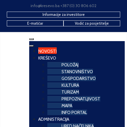
info@kresevo.ba +387 (0) 30 806 602
Informacije za investitore
E-matičar
Vodič za posjetitelje
NOVOSTI
KREŠEVO
POLOŽAJ
STANOVNIŠTVO
GOSPODARSTVO
KULTURA
TURIZAM
PREPOZNATLJIVOST
MAPA
INFO PORTAL
ADMINISTRACIJA
URED NAČELNIKA