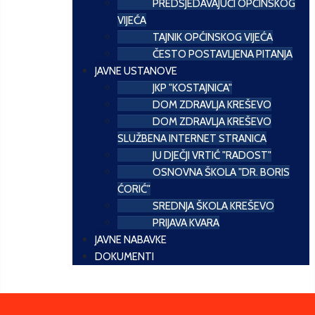
PREDSJEDAVAJUĆI OPĆINSKOG
VIJEĆA
TAJNIK OPĆINSKOG VIJEĆA
ČESTO POSTAVLJENA PITANJA
JAVNE USTANOVE
JKP "KOSTAJNICA"
DOM ZDRAVLJA KREŠEVO
DOM ZDRAVLJA KREŠEVO
SLUŽBENA INTERNET STRANICA
JU DJEČJI VRTIĆ "RADOST"
OSNOVNA ŠKOLA "DR. BORIS
ĆORIĆ"
SREDNJA ŠKOLA KREŠEVO
PRIJAVA KVARA
JAVNE NABAVKE
DOKUMENTI