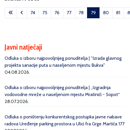
74
75
76
77
78
79
80
81
8
Javni natječaji
Odluka o izboru najpovoljnijeg ponuditelja | ''Izrada glavnog
projekta sanacije puta u naseljenom mjestu Bukva''
04.08.2026.
Odluka o izboru najpovoljnijeg ponuditelja | „Izgradnja
vodovodne mreže u naseljenom mjestu Mratinići - Sopot“
28.07.2026.
Odluka o poništenju konkurentskog postupka javne nabave
radova Uređenje parking prostora u Ulici fra Grge Martića 177