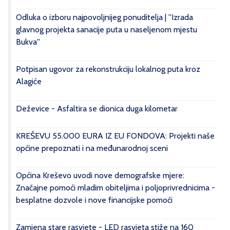
Odluka o izboru najpovoljnijeg ponuditelja | ''Izrada
glavnog projekta sanacije puta u naseljenom mjestu
Bukva''
Potpisan ugovor za rekonstrukciju lokalnog puta kroz
Alagiće
Deževice - Asfaltira se dionica duga kilometar
KREŠEVU 55.000 EURA IZ EU FONDOVA: Projekti naše
općine prepoznati i na međunarodnoj sceni
Općina Kreševo uvodi nove demografske mjere:
Značajne pomoći mladim obiteljima i poljoprivrednicima -
besplatne dozvole i nove financijske pomoći
Zamjena stare rasvjete - LED rasvjeta stiže na 160