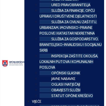
URED PRAVOBRANITELJA
SLUŽBA ZA FINANCIJE, OPĆU
UPRAVU I DRUŠTVENE DJELATNOSTI
SLUŽBA ZA CIVILNU ZAŠTITU,
URBANIZAM, IMOVINSKO-PRAVNE
POSLOVE I KATASTAR NEKRETNINA
SLUŽBA ZA GOSPODARSTVO,
BRANITELJSKO-INVALIDSKU I SOCIJALNU
SKRB
INSPEKCIJA ZAŠTITE OKOLIŠA,
LOKALNIH PUTOVA I KOMUNALNIH
POSLOVA
OPĆINSKI GLASNIK
JAVNE NABAVKE
OGLASI I NATJEČAJI
OBAVIJESTI SLUŽBI
STATUT OPĆINE KREŠEVO
VIJEĆE