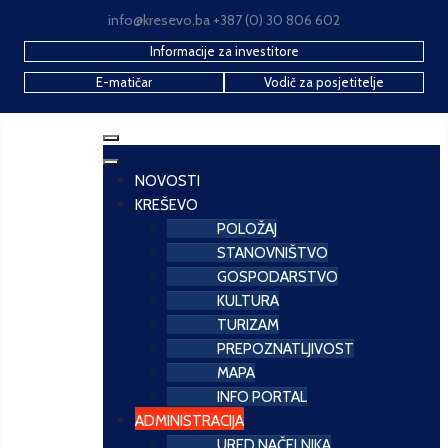
info@kresevo.ba +387 (0) 30 806 602
Informacije za investitore
E-matičar
Vodič za posjetitelje
NOVOSTI
KREŠEVO
POLOŽAJ
STANOVNIŠTVO
GOSPODARSTVO
KULTURA
TURIZAM
PREPOZNATLJIVOST
MAPA
INFO PORTAL
ADMINISTRACIJA
URED NAČELNIKA