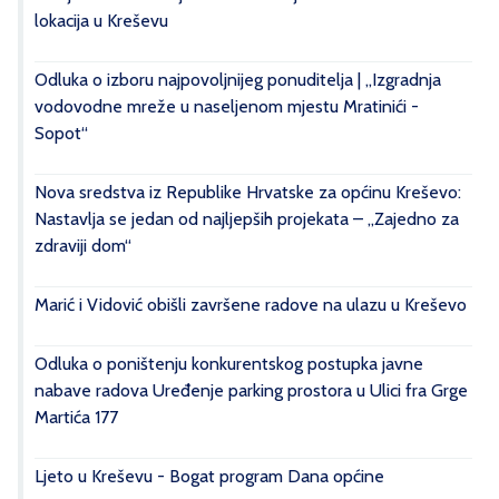
lokacija u Kreševu
Odluka o izboru najpovoljnijeg ponuditelja | „Izgradnja
vodovodne mreže u naseljenom mjestu Mratinići -
Sopot“
Nova sredstva iz Republike Hrvatske za općinu Kreševo:
Nastavlja se jedan od najljepših projekata – „Zajedno za
zdraviji dom“
Marić i Vidović obišli završene radove na ulazu u Kreševo
Odluka o poništenju konkurentskog postupka javne
nabave radova Uređenje parking prostora u Ulici fra Grge
Martića 177
Ljeto u Kreševu - Bogat program Dana općine