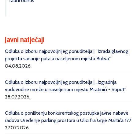
radni odnos
Javni natječaji
Odluka o izboru najpovoljnijeg ponuditelja | ''Izrada glavnog
projekta sanacije puta u naseljenom mjestu Bukva''
04.08.2026.
Odluka o izboru najpovoljnijeg ponuditelja | „Izgradnja
vodovodne mreže u naseljenom mjestu Mratinići - Sopot“
28.07.2026.
Odluka o poništenju konkurentskog postupka javne nabave
radova Uređenje parking prostora u Ulici fra Grge Martića 177
27.07.2026.