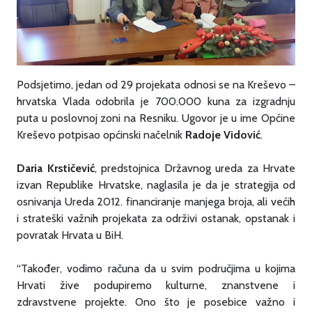
Podsjetimo, jedan od 29 projekata odnosi se na Kreševo –
hrvatska Vlada odobrila je 700.000 kuna za izgradnju
puta u poslovnoj zoni na Resniku. Ugovor je u ime Općine
Kreševo potpisao općinski načelnik
Radoje Vidović
.
Daria Krstičević
, predstojnica Državnog ureda za Hrvate
izvan Republike Hrvatske, naglasila je da je strategija od
osnivanja Ureda 2012. financiranje manjega broja, ali većih
i strateški važnih projekata za održivi ostanak, opstanak i
povratak Hrvata u BiH.
“Također, vodimo računa da u svim područjima u kojima
Hrvati žive podupiremo kulturne, znanstvene i
zdravstvene projekte. Ono što je posebice važno i