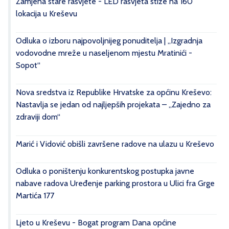
Zamjena stare rasvjete - LED rasvjeta stiže na 160
lokacija u Kreševu
Odluka o izboru najpovoljnijeg ponuditelja | „Izgradnja
vodovodne mreže u naseljenom mjestu Mratinići -
Sopot“
Nova sredstva iz Republike Hrvatske za općinu Kreševo:
Nastavlja se jedan od najljepših projekata – „Zajedno za
zdraviji dom“
Marić i Vidović obišli završene radove na ulazu u Kreševo
Odluka o poništenju konkurentskog postupka javne
nabave radova Uređenje parking prostora u Ulici fra Grge
Martića 177
Ljeto u Kreševu - Bogat program Dana općine