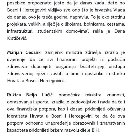
posebice prepoznato jeste da je danas kada idete po
Bosni i Hercegovini vidljivo sve ono što je hrvatska Vlada
do danas, ovo je treća godina, napravila. To je oko stotinu
projekata, velikih, a riječ je o školama, bolnicama, cestama,
infrastrukturi, studentskim domovima”, rekla je Daria
Krstičević.
Marijan Cesarik
, zamjenik ministra zdravlja, izrazio je
uvjerenje da će svi financirani projekti iz područja
zdravstva doprinijeti osiguranju kvalitetnijeg pristupa
zdravstvenoj njezi i zaštiti, a time i opstanku i ostanku
Hrvata u Bosni i Hercegovini.
Ružica Beljo Lučić
, pomoćnica ministra znanosti,
obrazovanja i sporta, izrazila je zadovoljstvo i nadu da će i
ova financijska potpora, kao i dosad, pridonijeti očuvanju
identiteta Hrvata u Bosni i Hercegovini te da će ova
potpora odnosno unapređenje obrazovnih i znanstvenih
kapaciteta pridonijeti bržem razvoju cijele BiH.