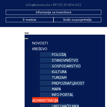
info@kresevo.ba +387 (0) 30 806 602
Informacije za investitore
E-matičar
Vodič za posjetitelje
NOVOSTI
KREŠEVO
POLOŽAJ
STANOVNIŠTVO
GOSPODARSTVO
KULTURA
TURIZAM
PREPOZNATLJIVOST
MAPA
INFO PORTAL
ADMINISTRACIJA
URED NAČELNIKA