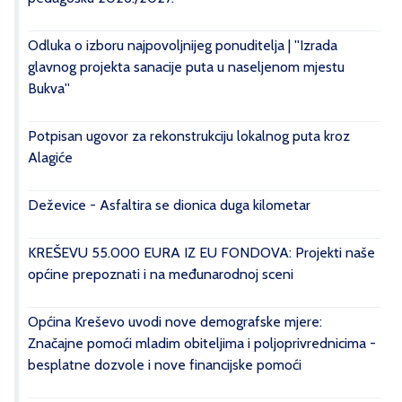
Odluka o izboru najpovoljnijeg ponuditelja | ''Izrada
glavnog projekta sanacije puta u naseljenom mjestu
Bukva''
Potpisan ugovor za rekonstrukciju lokalnog puta kroz
Alagiće
Deževice - Asfaltira se dionica duga kilometar
KREŠEVU 55.000 EURA IZ EU FONDOVA: Projekti naše
općine prepoznati i na međunarodnoj sceni
Općina Kreševo uvodi nove demografske mjere:
Značajne pomoći mladim obiteljima i poljoprivrednicima -
besplatne dozvole i nove financijske pomoći