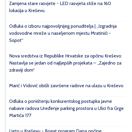
Zamjena stare rasvjete - LED rasvjeta stiže na 160
lokacija u Kreševu
Odluka o izboru najpovoljnijeg ponuditelja | „Izgradnja
vodovodne mreže u naseljenom mjestu Mratinići -
Sopot“
Nova sredstva iz Republike Hrvatske za općinu Kreševo:
Nastavlja se jedan od najljepših projekata – „Zajedno za
zdraviji dom“
Marić i Vidović obišli završene radove na ulazu u Kreševo
Odluka o poništenju konkurentskog postupka javne
nabave radova Uređenje parking prostora u Ulici fra Grge
Martića 177
Ljeto u Kreševu - Bogat program Dana općine