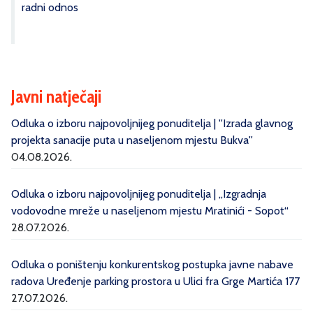
radni odnos
Javni natječaji
Odluka o izboru najpovoljnijeg ponuditelja | ''Izrada glavnog
projekta sanacije puta u naseljenom mjestu Bukva''
04.08.2026.
Odluka o izboru najpovoljnijeg ponuditelja | „Izgradnja
vodovodne mreže u naseljenom mjestu Mratinići - Sopot“
28.07.2026.
Odluka o poništenju konkurentskog postupka javne nabave
radova Uređenje parking prostora u Ulici fra Grge Martića 177
27.07.2026.