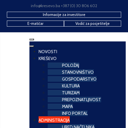
info@kresevo.ba +387 (0) 30 806 602
Informacije za investitore
E-matičar
Vodič za posjetitelje
NOVOSTI
KREŠEVO
POLOŽAJ
STANOVNIŠTVO
GOSPODARSTVO
KULTURA
TURIZAM
PREPOZNATLJIVOST
MAPA
INFO PORTAL
ADMINISTRACIJA
URED NAČELNIKA