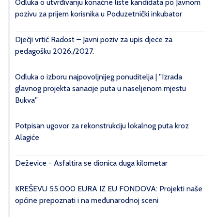
Odluka o utvrđivanju konačne liste kandidata po Javnom
pozivu za prijem korisnika u Poduzetnički inkubator
Dječji vrtić Radost – Javni poziv za upis djece za
pedagošku 2026./2027.
Odluka o izboru najpovoljnijeg ponuditelja | ''Izrada
glavnog projekta sanacije puta u naseljenom mjestu
Bukva''
Potpisan ugovor za rekonstrukciju lokalnog puta kroz
Alagiće
Deževice - Asfaltira se dionica duga kilometar
KREŠEVU 55.000 EURA IZ EU FONDOVA: Projekti naše
općine prepoznati i na međunarodnoj sceni