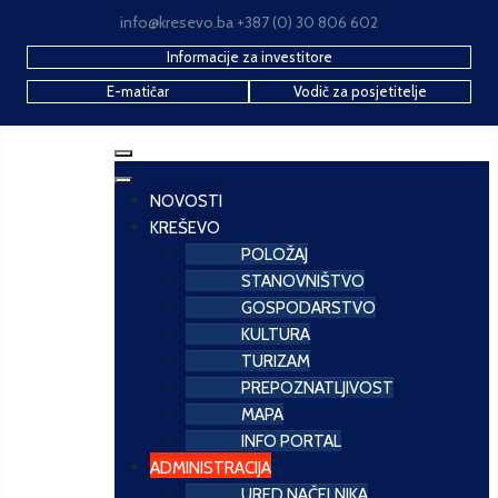
info@kresevo.ba +387 (0) 30 806 602
Informacije za investitore
E-matičar
Vodič za posjetitelje
NOVOSTI
KREŠEVO
POLOŽAJ
STANOVNIŠTVO
GOSPODARSTVO
KULTURA
TURIZAM
PREPOZNATLJIVOST
MAPA
INFO PORTAL
ADMINISTRACIJA
URED NAČELNIKA