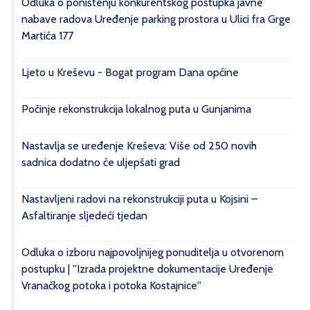
Odluka o poništenju konkurentskog postupka javne
nabave radova Uređenje parking prostora u Ulici fra Grge
Martića 177
Ljeto u Kreševu - Bogat program Dana općine
Počinje rekonstrukcija lokalnog puta u Gunjanima
Nastavlja se uređenje Kreševa: Više od 250 novih
sadnica dodatno će uljepšati grad
Nastavljeni radovi na rekonstrukciji puta u Kojsini –
Asfaltiranje sljedeći tjedan
Odluka o izboru najpovoljnijeg ponuditelja u otvorenom
postupku | ''Izrada projektne dokumentacije Uređenje
Vranačkog potoka i potoka Kostajnice''