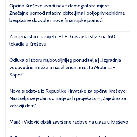
Općina Kreševo uvodi nove demografske mjere:
Značajne pomoći mladim obiteljima i poljoprivrednicima -
besplatne dozvole i nove financijske pomoći
Zamjena stare rasvjete - LED rasvjeta stiže na 160
lokacija u Kreševu
Odluka o izboru najpovoljnijeg ponuditelja | „Izgradnja
vodovodne mreže u naseljenom mjestu Mratinići -
Sopot“
Nova sredstva iz Republike Hrvatske za općinu Kreševo:
Nastavlja se jedan od najljepših projekata – „Zajedno za
zdraviji dom“
Marić i Vidović obišli završene radove na ulazu u Kreševo