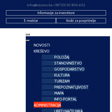
info@kresevo.ba +387 (0) 30 806 602
Informacije za investitore
E-matičar
Vodič za posjetitelje
NOVOSTI
KREŠEVO
POLOŽAJ
STANOVNIŠTVO
GOSPODARSTVO
KULTURA
TURIZAM
PREPOZNATLJIVOST
MAPA
INFO PORTAL
ADMINISTRACIJA
URED NAČELNIKA