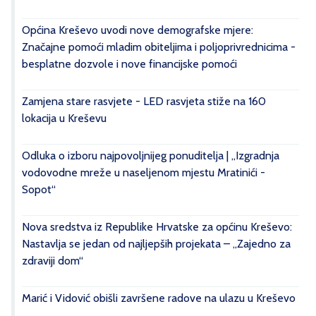
Općina Kreševo uvodi nove demografske mjere:
Značajne pomoći mladim obiteljima i poljoprivrednicima -
besplatne dozvole i nove financijske pomoći
Zamjena stare rasvjete - LED rasvjeta stiže na 160
lokacija u Kreševu
Odluka o izboru najpovoljnijeg ponuditelja | „Izgradnja
vodovodne mreže u naseljenom mjestu Mratinići -
Sopot“
Nova sredstva iz Republike Hrvatske za općinu Kreševo:
Nastavlja se jedan od najljepših projekata – „Zajedno za
zdraviji dom“
Marić i Vidović obišli završene radove na ulazu u Kreševo