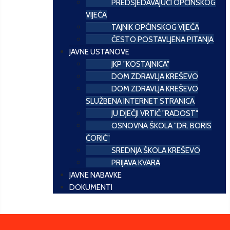
PREDSJEDAVAJUĆI OPĆINSKOG
VIJEĆA
TAJNIK OPĆINSKOG VIJEĆA
ČESTO POSTAVLJENA PITANJA
JAVNE USTANOVE
JKP "KOSTAJNICA"
DOM ZDRAVLJA KREŠEVO
DOM ZDRAVLJA KREŠEVO
SLUŽBENA INTERNET STRANICA
JU DJEČJI VRTIĆ "RADOST"
OSNOVNA ŠKOLA "DR. BORIS
ĆORIĆ"
SREDNJA ŠKOLA KREŠEVO
PRIJAVA KVARA
JAVNE NABAVKE
DOKUMENTI