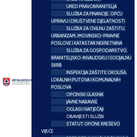
URED PRAVOBRANITELJA
SLUŽBA ZA FINANCIJE, OPĆU
UPRAVU I DRUŠTVENE DJELATNOSTI
SLUŽBA ZA CIVILNU ZAŠTITU,
URBANIZAM, IMOVINSKO-PRAVNE
POSLOVE I KATASTAR NEKRETNINA
SLUŽBA ZA GOSPODARSTVO,
BRANITELJSKO-INVALIDSKU I SOCIJALNU
SKRB
INSPEKCIJA ZAŠTITE OKOLIŠA,
LOKALNIH PUTOVA I KOMUNALNIH
POSLOVA
OPĆINSKI GLASNIK
JAVNE NABAVKE
OGLASI I NATJEČAJI
OBAVIJESTI SLUŽBI
STATUT OPĆINE KREŠEVO
VIJEĆE