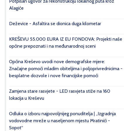
Potpisan ugovor za rekonstrukciju lokalnog puta kroz
Alagiće
Deževice - Asfaltira se dionica duga kilometar
KREŠEVU 55.000 EURA IZ EU FONDOVA: Projekti naše
općine prepoznati i na međunarodnoj sceni
Općina Kreševo uvodi nove demografske mjere:
Značajne pomoći mladim obiteljima i poljoprivrednicima -
besplatne dozvole i nove financijske pomoći
Zamjena stare rasvjete - LED rasvjeta stiže na 160
lokacija u Kreševu
Odluka o izboru najpovoljnijeg ponuditelja | „Izgradnja
vodovodne mreže u naseljenom mjestu Mratinići -
Sopot“