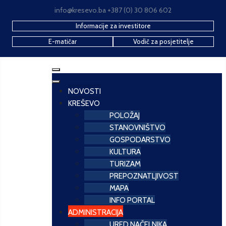
info@kresevo.ba +387 (0) 30 806 602
Informacije za investitore
E-matičar
Vodič za posjetitelje
NOVOSTI
KREŠEVO
POLOŽAJ
STANOVNIŠTVO
GOSPODARSTVO
KULTURA
TURIZAM
PREPOZNATLJIVOST
MAPA
INFO PORTAL
ADMINISTRACIJA
URED NAČELNIKA