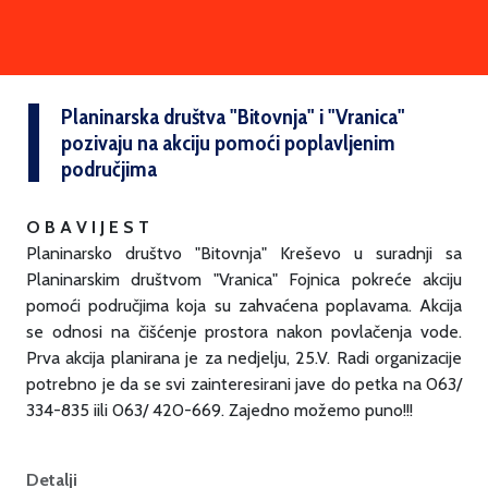
Planinarska društva "Bitovnja" i "Vranica"
pozivaju na akciju pomoći poplavljenim
područjima
O B A V I J E S T
Planinarsko društvo "Bitovnja" Kreševo u suradnji sa
Planinarskim društvom "Vranica" Fojnica pokreće akciju
pomoći područjima koja su zahvaćena poplavama. Akcija
se odnosi na čišćenje prostora nakon povlačenja vode.
Prva akcija planirana je za nedjelju, 25.V. Radi organizacije
potrebno je da se svi zainteresirani jave do petka na 063/
334-835 iili 063/ 420-669. Zajedno možemo puno!!!
Detalji