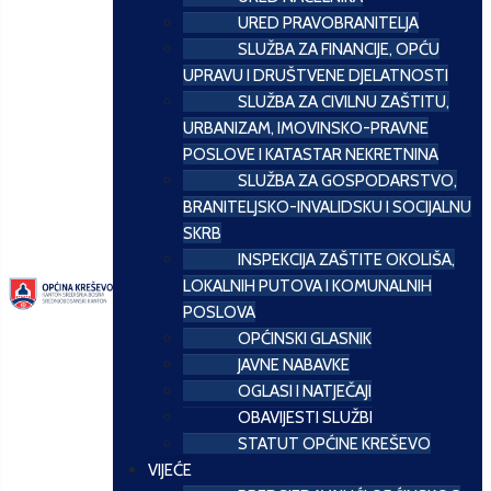
URED PRAVOBRANITELJA
SLUŽBA ZA FINANCIJE, OPĆU
UPRAVU I DRUŠTVENE DJELATNOSTI
SLUŽBA ZA CIVILNU ZAŠTITU,
URBANIZAM, IMOVINSKO-PRAVNE
POSLOVE I KATASTAR NEKRETNINA
SLUŽBA ZA GOSPODARSTVO,
BRANITELJSKO-INVALIDSKU I SOCIJALNU
SKRB
INSPEKCIJA ZAŠTITE OKOLIŠA,
LOKALNIH PUTOVA I KOMUNALNIH
POSLOVA
OPĆINSKI GLASNIK
JAVNE NABAVKE
OGLASI I NATJEČAJI
OBAVIJESTI SLUŽBI
STATUT OPĆINE KREŠEVO
VIJEĆE