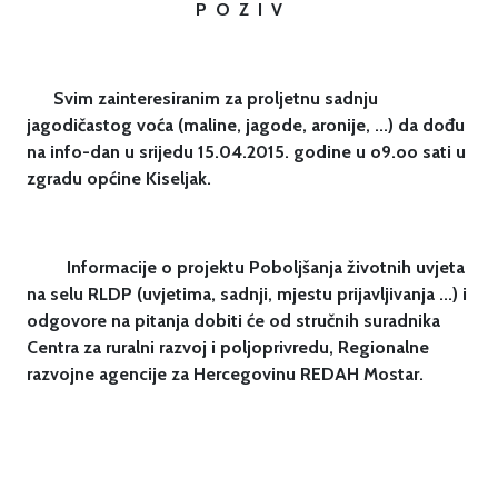
P O Z I V
Svim zainteresiranim za proljetnu sadnju
jagodičastog voća (maline, jagode, aronije, ...) da dođu
na info-dan u srijedu 15.04.2015. godine u o9.oo sati u
zgradu općine Kiseljak.
Informacije o projektu Poboljšanja životnih uvjeta
na selu RLDP (uvjetima, sadnji, mjestu prijavljivanja ...) i
odgovore na pitanja dobiti će od stručnih suradnika
Centra za ruralni razvoj i poljoprivredu, Regionalne
razvojne agencije za Hercegovinu REDAH Mostar.