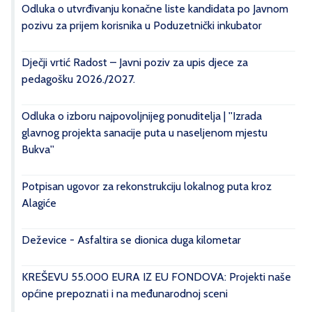
Odluka o utvrđivanju konačne liste kandidata po Javnom
pozivu za prijem korisnika u Poduzetnički inkubator
Dječji vrtić Radost – Javni poziv za upis djece za
pedagošku 2026./2027.
Odluka o izboru najpovoljnijeg ponuditelja | ''Izrada
glavnog projekta sanacije puta u naseljenom mjestu
Bukva''
Potpisan ugovor za rekonstrukciju lokalnog puta kroz
Alagiće
Deževice - Asfaltira se dionica duga kilometar
KREŠEVU 55.000 EURA IZ EU FONDOVA: Projekti naše
općine prepoznati i na međunarodnoj sceni