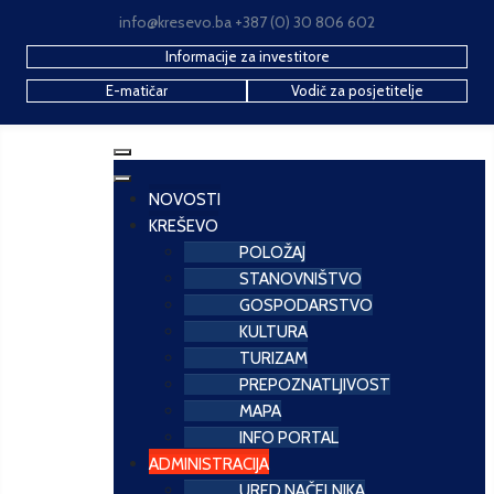
info@kresevo.ba +387 (0) 30 806 602
Informacije za investitore
E-matičar
Vodič za posjetitelje
NOVOSTI
KREŠEVO
POLOŽAJ
STANOVNIŠTVO
GOSPODARSTVO
KULTURA
TURIZAM
PREPOZNATLJIVOST
MAPA
INFO PORTAL
ADMINISTRACIJA
URED NAČELNIKA