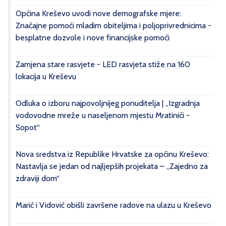
Općina Kreševo uvodi nove demografske mjere:
Značajne pomoći mladim obiteljima i poljoprivrednicima -
besplatne dozvole i nove financijske pomoći
Zamjena stare rasvjete - LED rasvjeta stiže na 160
lokacija u Kreševu
Odluka o izboru najpovoljnijeg ponuditelja | „Izgradnja
vodovodne mreže u naseljenom mjestu Mratinići -
Sopot“
Nova sredstva iz Republike Hrvatske za općinu Kreševo:
Nastavlja se jedan od najljepših projekata – „Zajedno za
zdraviji dom“
Marić i Vidović obišli završene radove na ulazu u Kreševo