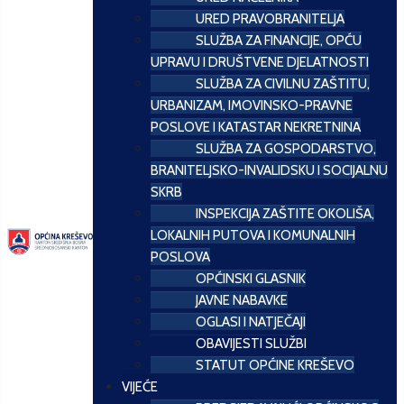
URED PRAVOBRANITELJA
SLUŽBA ZA FINANCIJE, OPĆU
UPRAVU I DRUŠTVENE DJELATNOSTI
SLUŽBA ZA CIVILNU ZAŠTITU,
URBANIZAM, IMOVINSKO-PRAVNE
POSLOVE I KATASTAR NEKRETNINA
SLUŽBA ZA GOSPODARSTVO,
BRANITELJSKO-INVALIDSKU I SOCIJALNU
SKRB
INSPEKCIJA ZAŠTITE OKOLIŠA,
LOKALNIH PUTOVA I KOMUNALNIH
POSLOVA
OPĆINSKI GLASNIK
JAVNE NABAVKE
OGLASI I NATJEČAJI
OBAVIJESTI SLUŽBI
STATUT OPĆINE KREŠEVO
VIJEĆE