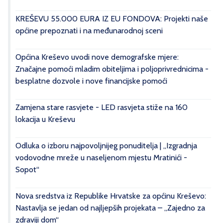
KREŠEVU 55.000 EURA IZ EU FONDOVA: Projekti naše
općine prepoznati i na međunarodnoj sceni
Općina Kreševo uvodi nove demografske mjere:
Značajne pomoći mladim obiteljima i poljoprivrednicima -
besplatne dozvole i nove financijske pomoći
Zamjena stare rasvjete - LED rasvjeta stiže na 160
lokacija u Kreševu
Odluka o izboru najpovoljnijeg ponuditelja | „Izgradnja
vodovodne mreže u naseljenom mjestu Mratinići -
Sopot“
Nova sredstva iz Republike Hrvatske za općinu Kreševo:
Nastavlja se jedan od najljepših projekata – „Zajedno za
zdraviji dom“