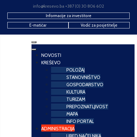
info@kresevo.ba +387 (0) 30 806 602
Informacije za investitore
E-matičar
Vodič za posjetitelje
NOVOSTI
KREŠEVO
POLOŽAJ
STANOVNIŠTVO
GOSPODARSTVO
KULTURA
TURIZAM
PREPOZNATLJIVOST
MAPA
INFO PORTAL
ADMINISTRACIJA
URED NAČELNIKA