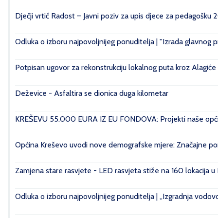
Dječji vrtić Radost – Javni poziv za upis djece za pedagošku 
Odluka o izboru najpovoljnijeg ponuditelja | ''Izrada glavnog 
Potpisan ugovor za rekonstrukciju lokalnog puta kroz Alagiće
Deževice - Asfaltira se dionica duga kilometar
KREŠEVU 55.000 EURA IZ EU FONDOVA: Projekti naše općin
Općina Kreševo uvodi nove demografske mjere: Značajne pomo
Zamjena stare rasvjete - LED rasvjeta stiže na 160 lokacija u
Odluka o izboru najpovoljnijeg ponuditelja | „Izgradnja vod