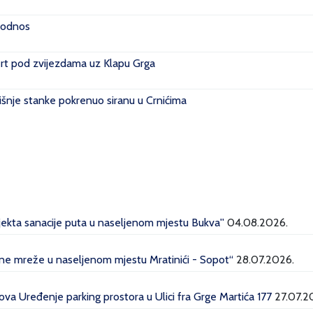
i odnos
rt pod zvijezdama uz Klapu Grga
išnje stanke pokrenuo siranu u Crnićima
ojekta sanacije puta u naseljenom mjestu Bukva''
04.08.2026.
dne mreže u naseljenom mjestu Mratinići - Sopot“
28.07.2026.
a Uređenje parking prostora u Ulici fra Grge Martića 177
27.07.2