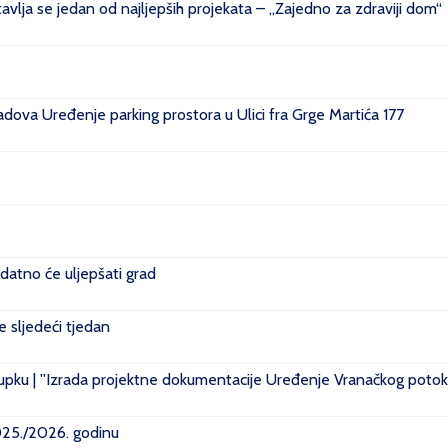
vlja se jedan od najljepših projekata – „Zajedno za zdraviji dom“
ova Uređenje parking prostora u Ulici fra Grge Martića 177
datno će uljepšati grad
je sljedeći tjedan
pku | ''Izrada projektne dokumentacije Uređenje Vranačkog potoka
2025./2026. godinu