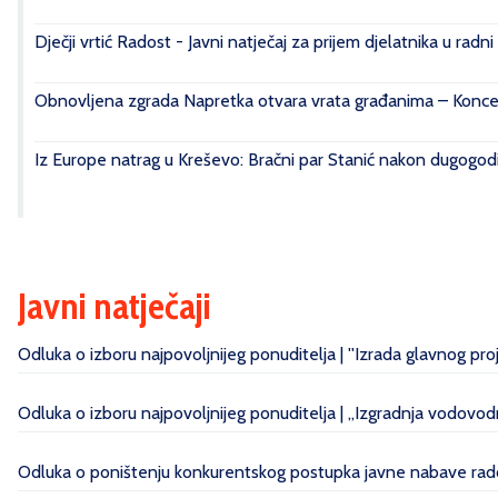
Dječji vrtić Radost - Javni natječaj za prijem djelatnika u radn
Obnovljena zgrada Napretka otvara vrata građanima – Konce
Iz Europe natrag u Kreševo: Bračni par Stanić nakon dugogod
Javni natječaji
Odluka o izboru najpovoljnijeg ponuditelja | ''Izrada glavnog pr
Odluka o izboru najpovoljnijeg ponuditelja | „Izgradnja vodovo
Odluka o poništenju konkurentskog postupka javne nabave radov