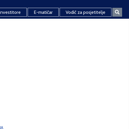
investitore
E-matičar
Vodič za posjetitelje
JA