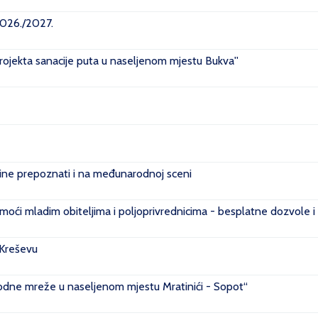
2026./2027.
projekta sanacije puta u naseljenom mjestu Bukva''
e prepoznati i na međunarodnoj sceni
ći mladim obiteljima i poljoprivrednicima - besplatne dozvole i
 Kreševu
ovodne mreže u naseljenom mjestu Mratinići - Sopot“