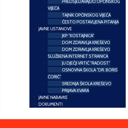
PREDSJEDAVAJUĆI OPĆINSKOG
VIJEĆA
TAJNIK OPĆINSKOG VIJEĆA
ČESTO POSTAVLJENA PITANJA
JAVNE USTANOVE
JKP "KOSTAJNICA"
DOM ZDRAVLJA KREŠEVO
DOM ZDRAVLJA KREŠEVO
SLUŽBENA INTERNET STRANICA
JU DJEČJI VRTIĆ "RADOST"
OSNOVNA ŠKOLA "DR. BORIS
ĆORIĆ"
SREDNJA ŠKOLA KREŠEVO
PRIJAVA KVARA
JAVNE NABAVKE
DOKUMENTI