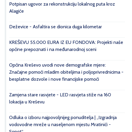
Potpisan ugovor za rekonstrukciju lokalnog puta kroz
Alagiće
Deževice - Asfaltira se dionica duga kilometar
KREŠEVU 55.000 EURA IZ EU FONDOVA: Projekti naše
općine prepoznati i na međunarodnoj sceni
Općina Kreševo uvodi nove demografske mjere:
Značajne pomoći mladim obiteljima i poljoprivrednicima -
besplatne dozvole i nove financijske pomoći
Zamjena stare rasvjete - LED rasvjeta stiže na 160
lokacija u Kreševu
Odluka o izboru najpovoljnijeg ponuditelja | „Izgradnja
vodovodne mreže u naseljenom mjestu Mratinići -
Sopot“