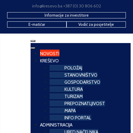
info@kresevo.ba +387 (0) 30 806 602
Informacije za investitore
E-matičar
Vodič za posjetitelje
NOVOSTI
KREŠEVO
POLOŽAJ
STANOVNIŠTVO
GOSPODARSTVO
KULTURA
TURIZAM
PREPOZNATLJIVOST
MAPA
INFO PORTAL
ADMINISTRACIJA
URED NAČELNIKA