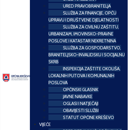
URED PRAVOBRANITELJA
SLUŽBA ZA FINANCIJE, OPĆU
UPRAVU I DRUŠTVENE DJELATNOSTI
SLUŽBA ZA CIVILNU ZAŠTITU,
URBANIZAM, IMOVINSKO-PRAVNE
POSLOVE I KATASTAR NEKRETNINA
SLUŽBA ZA GOSPODARSTVO,
BRANITELJSKO-INVALIDSKU I SOCIJALNU
SKRB
INSPEKCIJA ZAŠTITE OKOLIŠA,
LOKALNIH PUTOVA I KOMUNALNIH
POSLOVA
OPĆINSKI GLASNIK
JAVNE NABAVKE
OGLASI I NATJEČAJI
OBAVIJESTI SLUŽBI
STATUT OPĆINE KREŠEVO
VIJEĆE