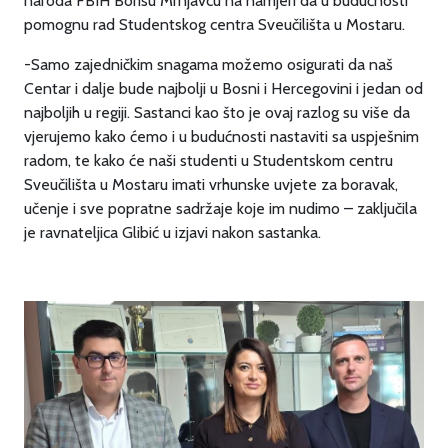
naroda FBIH Borisu Mrnjavcu na namjeri da u budućnosti
pomognu rad Studentskog centra Sveučilišta u Mostaru.
-Samo zajedničkim snagama možemo osigurati da naš
Centar i dalje bude najbolji u Bosni i Hercegovini i jedan od
najboljih u regiji. Sastanci kao što je ovaj razlog su više da
vjerujemo kako ćemo i u budućnosti nastaviti sa uspješnim
radom, te kako će naši studenti u Studentskom centru
Sveučilišta u Mostaru imati vrhunske uvjete za boravak,
učenje i sve popratne sadržaje koje im nudimo – zaključila
je ravnateljica Glibić u izjavi nakon sastanka.