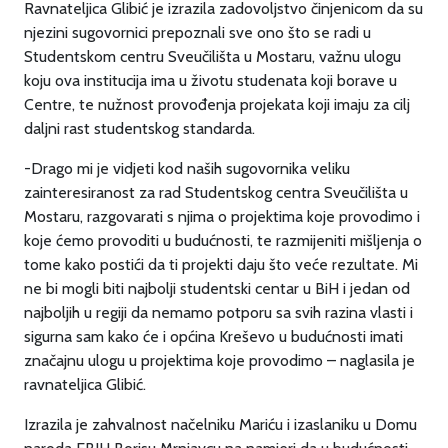
Ravnateljica Glibić je izrazila zadovoljstvo činjenicom da su
njezini sugovornici prepoznali sve ono što se radi u
Studentskom centru Sveučilišta u Mostaru, važnu ulogu
koju ova institucija ima u životu studenata koji borave u
Centre, te nužnost provođenja projekata koji imaju za cilj
daljni rast studentskog standarda.
-Drago mi je vidjeti kod naših sugovornika veliku
zainteresiranost za rad Studentskog centra Sveučilišta u
Mostaru, razgovarati s njima o projektima koje provodimo i
koje ćemo provoditi u budućnosti, te razmijeniti mišljenja o
tome kako postići da ti projekti daju što veće rezultate. Mi
ne bi mogli biti najbolji studentski centar u BiH i jedan od
najboljih u regiji da nemamo potporu sa svih razina vlasti i
sigurna sam kako će i općina Kreševo u budućnosti imati
značajnu ulogu u projektima koje provodimo – naglasila je
ravnateljica Glibić.
Izrazila je zahvalnost načelniku Mariću i izaslaniku u Domu