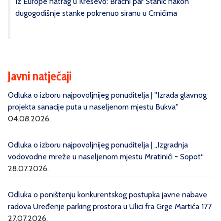
Iz Europe natrag u Kreševo: Bračni par Stanić nakon
dugogodišnje stanke pokrenuo siranu u Crnićima
Javni natječaji
Odluka o izboru najpovoljnijeg ponuditelja | ''Izrada glavnog
projekta sanacije puta u naseljenom mjestu Bukva''
04.08.2026.
Odluka o izboru najpovoljnijeg ponuditelja | „Izgradnja
vodovodne mreže u naseljenom mjestu Mratinići - Sopot“
28.07.2026.
Odluka o poništenju konkurentskog postupka javne nabave
radova Uređenje parking prostora u Ulici fra Grge Martića 177
27.07.2026.