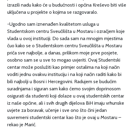
izrazili nadu kako će u budućnosti i općina Kreševo biti više
uključena u projekte o kojima se razgovaralo.
-Ugodno sam iznenađen kvalitetom usluga u
Studentskom centru Sveučilišta u Mostaru i ozračjem koje
vlada u ovoj instituciji. Do sada sam na mnogim mjestima
čuo kako se o Studentskom centru Sveučilišta u Mostaru
priča sve najbolje, a danas, prilikom moje prve posjete,
osobno sam se u sve to mogao uvjeriti. Ovaj Studentski
centar može poslužiti kao primjer ostalima na koji način
voditi jednu ovakvu instituciju i na koji način raditi kako bi
bili najbolji u Bosni i Hercegovini. Radujem se budućim
suradnjama i siguran sam kako ćemo svojim doprinosom
osigurati da studenti koji dolaze u ovaj studentskih centar
iz naše općine, ali i svih drugih dijelova BiH imaju vrhunske
uvjete za boravak, učenje i sve ono što čini jedan
suvremeni studentski centar kao što je ovaj u Mostaru –
rekao je Marić.