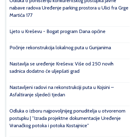
Odluka o poništenju konkurentskog postupka javne
nabave radova Uređenje parking prostora u Ulici fra Grge
Martića 177
Ljeto u Kreševu - Bogat program Dana općine
Počinje rekonstrukcija lokalnog puta u Gunjanima
Nastavlja se uređenje Kreševa: Više od 250 novih
sadnica dodatno će uljepšati grad
Nastavljeni radovi na rekonstrukciji puta u Kojsini –
Asfaltiranje sljedeći tjedan
Odluka o izboru najpovoljnijeg ponuditelja u otvorenom
postupku | ''Izrada projektne dokumentacije Uređenje
Vranačkog potoka i potoka Kostajnice''