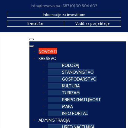
info@kresevo.ba +387 (0) 30 806 602
Informacije za investitore
E-matičar
Vodič za posjetitelje
NOVOSTI
KREŠEVO
POLOŽAJ
STANOVNIŠTVO
GOSPODARSTVO
KULTURA
TURIZAM
PREPOZNATLJIVOST
MAPA
INFO PORTAL
ADMINISTRACIJA
URED NAČELNIKA