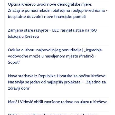
Općina Kreševo uvodi nove demografske mjere:
Značajne pomoći mladim obiteljima i poljoprivrednicima -
besplatne dozvole i nove financijske pomoći
Zamjena stare rasvjete - LED rasvjeta stiže na 160
lokacija u Kreševu
Odluka o izboru najpovoljnijeg ponuditelja | „Izgradnja
vodovodne mreže u naseljenom mjestu Mratinići -
Sopot“
Nova sredstva iz Republike Hrvatske za općinu Kreševo:
Nastavlja se jedan od najljepših projekata – „Zajedno za
zdraviji dom“
Marić i Vidović obišli završene radove na ulazu u Kreševo