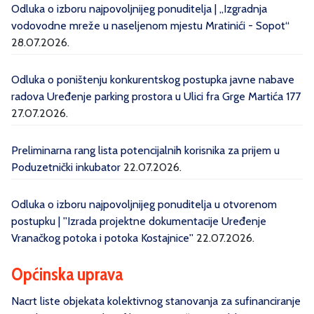
Odluka o izboru najpovoljnijeg ponuditelja | „Izgradnja
vodovodne mreže u naseljenom mjestu Mratinići - Sopot“
28.07.2026.
Odluka o poništenju konkurentskog postupka javne nabave
radova Uređenje parking prostora u Ulici fra Grge Martića 177
27.07.2026.
Preliminarna rang lista potencijalnih korisnika za prijem u
Poduzetnički inkubator
22.07.2026.
Odluka o izboru najpovoljnijeg ponuditelja u otvorenom
postupku | ''Izrada projektne dokumentacije Uređenje
Vranačkog potoka i potoka Kostajnice''
22.07.2026.
Općinska uprava
Nacrt liste objekata kolektivnog stanovanja za sufinanciranje