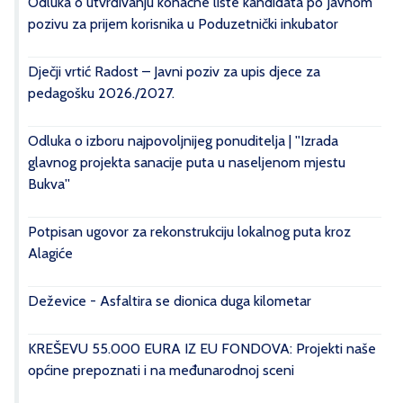
Odluka o utvrđivanju konačne liste kandidata po Javnom
pozivu za prijem korisnika u Poduzetnički inkubator
Dječji vrtić Radost – Javni poziv za upis djece za
pedagošku 2026./2027.
Odluka o izboru najpovoljnijeg ponuditelja | ''Izrada
glavnog projekta sanacije puta u naseljenom mjestu
Bukva''
Potpisan ugovor za rekonstrukciju lokalnog puta kroz
Alagiće
Deževice - Asfaltira se dionica duga kilometar
KREŠEVU 55.000 EURA IZ EU FONDOVA: Projekti naše
općine prepoznati i na međunarodnoj sceni