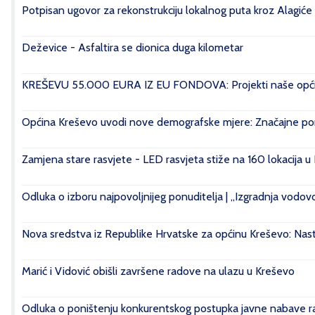
Potpisan ugovor za rekonstrukciju lokalnog puta kroz Alagiće
Deževice - Asfaltira se dionica duga kilometar
KREŠEVU 55.000 EURA IZ EU FONDOVA: Projekti naše općin
Općina Kreševo uvodi nove demografske mjere: Značajne pomo
Zamjena stare rasvjete - LED rasvjeta stiže na 160 lokacija u
Odluka o izboru najpovoljnijeg ponuditelja | „Izgradnja vod
Nova sredstva iz Republike Hrvatske za općinu Kreševo: Nasta
Marić i Vidović obišli završene radove na ulazu u Kreševo
Odluka o poništenju konkurentskog postupka javne nabave rad