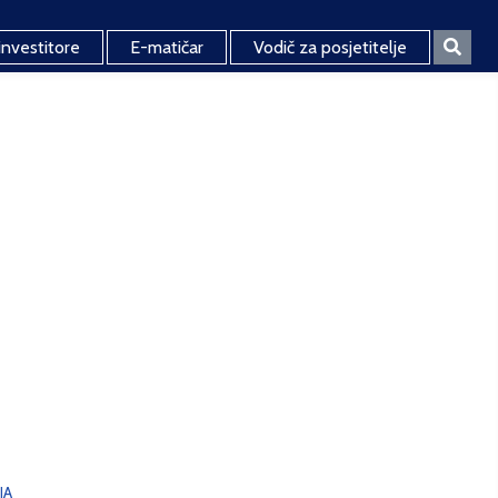
investitore
E-matičar
Vodič za posjetitelje
JA