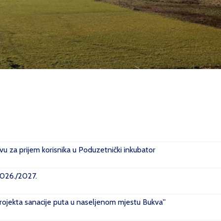
u za prijem korisnika u Poduzetnički inkubator
2026./2027.
projekta sanacije puta u naseljenom mjestu Bukva''