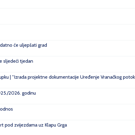
datno će uljepšati grad
je sljedeći tjedan
pku | ''Izrada projektne dokumentacije Uređenje Vranačkog potoka
2025./2026. godinu
i odnos
rt pod zvijezdama uz Klapu Grga