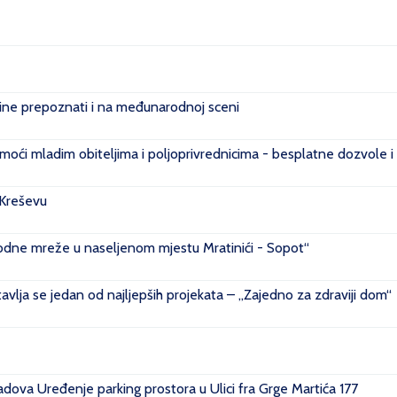
e prepoznati i na međunarodnoj sceni
ći mladim obiteljima i poljoprivrednicima - besplatne dozvole i
 Kreševu
ovodne mreže u naseljenom mjestu Mratinići - Sopot“
vlja se jedan od najljepših projekata – „Zajedno za zdraviji dom“
ova Uređenje parking prostora u Ulici fra Grge Martića 177