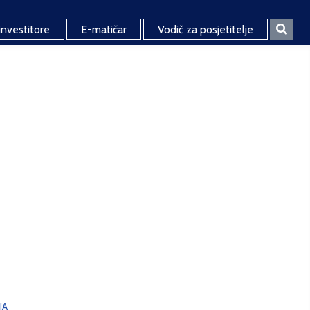
investitore
E-matičar
Vodič za posjetitelje
JA