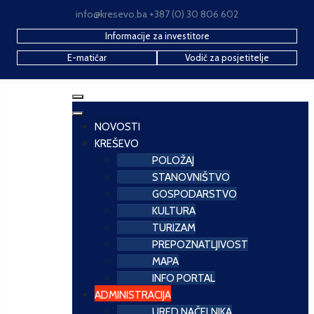
info@kresevo.ba +387 (0) 30 806 602
Informacije za investitore
E-matičar
Vodič za posjetitelje
NOVOSTI
KREŠEVO
POLOŽAJ
STANOVNIŠTVO
GOSPODARSTVO
KULTURA
TURIZAM
PREPOZNATLJIVOST
MAPA
INFO PORTAL
ADMINISTRACIJA
URED NAČELNIKA