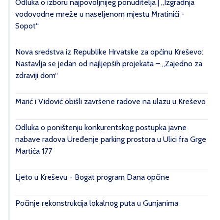
Odluka o izboru najpovoljnijeg ponuditelja | „Izgradnja
vodovodne mreže u naseljenom mjestu Mratinići -
Sopot“
Nova sredstva iz Republike Hrvatske za općinu Kreševo:
Nastavlja se jedan od najljepših projekata – „Zajedno za
zdraviji dom“
Marić i Vidović obišli završene radove na ulazu u Kreševo
Odluka o poništenju konkurentskog postupka javne
nabave radova Uređenje parking prostora u Ulici fra Grge
Martića 177
Ljeto u Kreševu - Bogat program Dana općine
Počinje rekonstrukcija lokalnog puta u Gunjanima