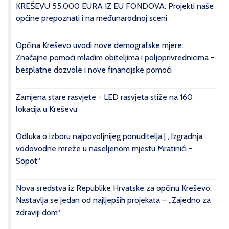
KREŠEVU 55.000 EURA IZ EU FONDOVA: Projekti naše
općine prepoznati i na međunarodnoj sceni
Općina Kreševo uvodi nove demografske mjere:
Značajne pomoći mladim obiteljima i poljoprivrednicima -
besplatne dozvole i nove financijske pomoći
Zamjena stare rasvjete - LED rasvjeta stiže na 160
lokacija u Kreševu
Odluka o izboru najpovoljnijeg ponuditelja | „Izgradnja
vodovodne mreže u naseljenom mjestu Mratinići -
Sopot“
Nova sredstva iz Republike Hrvatske za općinu Kreševo:
Nastavlja se jedan od najljepših projekata – „Zajedno za
zdraviji dom“