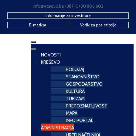
info@kresevo.ba +387 (0) 30 806 602
Informacije za investitore
E-matičar
Vodič za posjetitelje
NOVOSTI
KREŠEVO
POLOŽAJ
STANOVNIŠTVO
GOSPODARSTVO
KULTURA
TURIZAM
PREPOZNATLJIVOST
MAPA
INFO PORTAL
ADMINISTRACIJA
URED NAČELNIKA