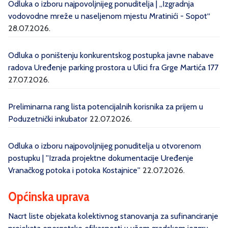
Odluka o izboru najpovoljnijeg ponuditelja | „Izgradnja
vodovodne mreže u naseljenom mjestu Mratinići - Sopot“
28.07.2026.
Odluka o poništenju konkurentskog postupka javne nabave
radova Uređenje parking prostora u Ulici fra Grge Martića 177
27.07.2026.
Preliminarna rang lista potencijalnih korisnika za prijem u
Poduzetnički inkubator
22.07.2026.
Odluka o izboru najpovoljnijeg ponuditelja u otvorenom
postupku | ''Izrada projektne dokumentacije Uređenje
Vranačkog potoka i potoka Kostajnice''
22.07.2026.
Općinska uprava
Nacrt liste objekata kolektivnog stanovanja za sufinanciranje