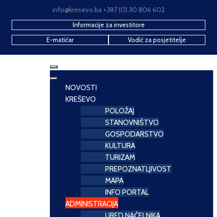
info@kresevo.ba +387 (0) 30 806 602
Informacije za investitore
E-matičar
Vodič za posjetitelje
NOVOSTI
KREŠEVO
POLOŽAJ
STANOVNIŠTVO
GOSPODARSTVO
KULTURA
TURIZAM
PREPOZNATLJIVOST
MAPA
INFO PORTAL
ADMINISTRACIJA
URED NAČELNIKA