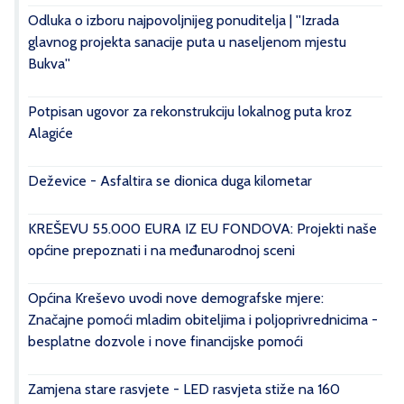
Odluka o izboru najpovoljnijeg ponuditelja | ''Izrada
glavnog projekta sanacije puta u naseljenom mjestu
Bukva''
Potpisan ugovor za rekonstrukciju lokalnog puta kroz
Alagiće
Deževice - Asfaltira se dionica duga kilometar
KREŠEVU 55.000 EURA IZ EU FONDOVA: Projekti naše
općine prepoznati i na međunarodnoj sceni
Općina Kreševo uvodi nove demografske mjere:
Značajne pomoći mladim obiteljima i poljoprivrednicima -
besplatne dozvole i nove financijske pomoći
Zamjena stare rasvjete - LED rasvjeta stiže na 160