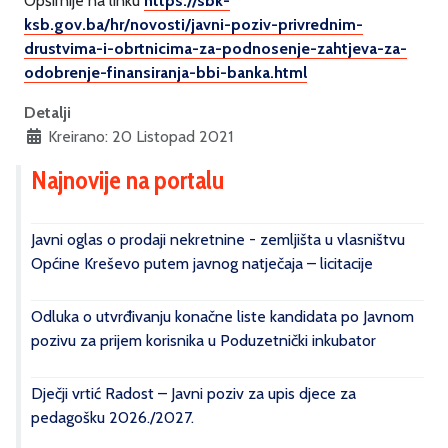
Opširnije na linku
https://sbk-
ksb.gov.ba/hr/novosti/javni-poziv-privrednim-
drustvima-i-obrtnicima-za-podnosenje-zahtjeva-za-
odobrenje-finansiranja-bbi-banka.html
Detalji
Kreirano: 20 Listopad 2021
Najnovije na portalu
Javni oglas o prodaji nekretnine - zemljišta u vlasništvu
Općine Kreševo putem javnog natječaja – licitacije
Odluka o utvrđivanju konačne liste kandidata po Javnom
pozivu za prijem korisnika u Poduzetnički inkubator
Dječji vrtić Radost – Javni poziv za upis djece za
pedagošku 2026./2027.