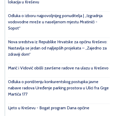
lokacija u Kreševu
Odluka o izboru najpovoljnijeg ponuditelja | „Izgradnja
vodovodne mreže u naseljenom mjestu Mratinići -
Sopot“
Nova sredstva iz Republike Hrvatske za općinu Kreševo:
Nastavlja se jedan od najljepših projekata – „Zajedno za
zdraviji dom“
Marić i Vidović obišli završene radove na ulazu u Kreševo
Odluka o poništenju konkurentskog postupka javne
nabave radova Uređenje parking prostora u Ulici fra Grge
Martića 177
Ljeto u Kreševu - Bogat program Dana općine