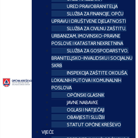
URED PRAVOBRANITELJA
SLUŽBA ZA FINANCIJE, OPĆU
UPRAVU I DRUŠTVENE DJELATNOSTI
SLUŽBA ZA CIVILNU ZAŠTITU,
URBANIZAM, IMOVINSKO-PRAVNE
POSLOVE I KATASTAR NEKRETNINA
SLUŽBA ZA GOSPODARSTVO,
BRANITELJSKO-INVALIDSKU I SOCIJALNU
SKRB
INSPEKCIJA ZAŠTITE OKOLIŠA,
LOKALNIH PUTOVA I KOMUNALNIH
POSLOVA
OPĆINSKI GLASNIK
JAVNE NABAVKE
OGLASI I NATJEČAJI
OBAVIJESTI SLUŽBI
STATUT OPĆINE KREŠEVO
VIJEĆE