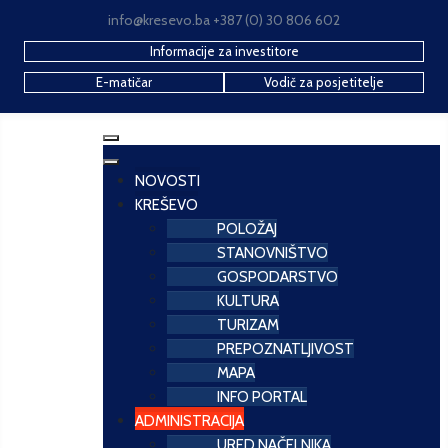
info@kresevo.ba +387 (0) 30 806 602
Informacije za investitore
E-matičar
Vodič za posjetitelje
NOVOSTI
KREŠEVO
POLOŽAJ
STANOVNIŠTVO
GOSPODARSTVO
KULTURA
TURIZAM
PREPOZNATLJIVOST
MAPA
INFO PORTAL
ADMINISTRACIJA
URED NAČELNIKA