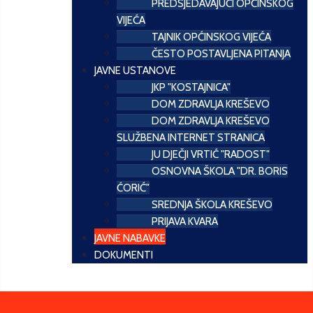
PREDSJEDAVAJUĆI OPĆINSKOG
VIJEĆA
TAJNIK OPĆINSKOG VIJEĆA
ČESTO POSTAVLJENA PITANJA
JAVNE USTANOVE
JKP "KOSTAJNICA"
DOM ZDRAVLJA KREŠEVO
DOM ZDRAVLJA KREŠEVO
SLUŽBENA INTERNET STRANICA
JU DJEČJI VRTIĆ "RADOST"
OSNOVNA ŠKOLA "DR. BORIS
ĆORIĆ"
SREDNJA ŠKOLA KREŠEVO
PRIJAVA KVARA
JAVNE NABAVKE
DOKUMENTI