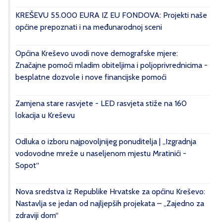
KREŠEVU 55.000 EURA IZ EU FONDOVA: Projekti naše
općine prepoznati i na međunarodnoj sceni
Općina Kreševo uvodi nove demografske mjere:
Značajne pomoći mladim obiteljima i poljoprivrednicima -
besplatne dozvole i nove financijske pomoći
Zamjena stare rasvjete - LED rasvjeta stiže na 160
lokacija u Kreševu
Odluka o izboru najpovoljnijeg ponuditelja | „Izgradnja
vodovodne mreže u naseljenom mjestu Mratinići -
Sopot“
Nova sredstva iz Republike Hrvatske za općinu Kreševo:
Nastavlja se jedan od najljepših projekata – „Zajedno za
zdraviji dom“