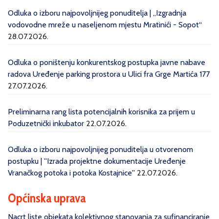
Odluka o izboru najpovoljnijeg ponuditelja | „Izgradnja
vodovodne mreže u naseljenom mjestu Mratinići - Sopot“
28.07.2026.
Odluka o poništenju konkurentskog postupka javne nabave
radova Uređenje parking prostora u Ulici fra Grge Martića 177
27.07.2026.
Preliminarna rang lista potencijalnih korisnika za prijem u
Poduzetnički inkubator
22.07.2026.
Odluka o izboru najpovoljnijeg ponuditelja u otvorenom
postupku | ''Izrada projektne dokumentacije Uređenje
Vranačkog potoka i potoka Kostajnice''
22.07.2026.
Općinska uprava
Nacrt liste objekata kolektivnog stanovanja za sufinanciranje