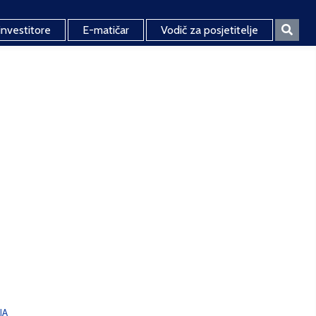
investitore
E-matičar
Vodič za posjetitelje
JA