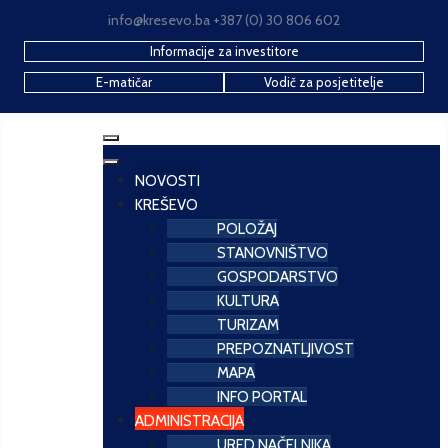
info@kresevo.ba +387 (0) 30 806 602
Informacije za investitore
E-matičar
Vodič za posjetitelje
NOVOSTI
KREŠEVO
POLOŽAJ
STANOVNIŠTVO
GOSPODARSTVO
KULTURA
TURIZAM
PREPOZNATLJIVOST
MAPA
INFO PORTAL
ADMINISTRACIJA
URED NAČELNIKA