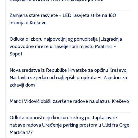
Zamjena stare rasvjete - LED rasvjeta stiže na 160
lokacija u Kreševu
Odluka o izboru najpovoljnijeg ponuditelja | „Izgradnja
vodovodne mreže u naseljenom mjestu Mratinići -
Sopot“
Nova sredstva iz Republike Hrvatske za općinu Kreševo:
Nastavlja se jedan od najljepših projekata – „Zajedno za
zdraviji dom“
Marić i Vidović obišli završene radove na ulazu u Kreševo
Odluka o poništenju konkurentskog postupka javne
nabave radova Uređenje parking prostora u Ulici fra Grge
Martića 177