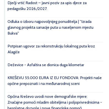
Dječji vrtić Radost – Javni poziv za upis djece za
pedagošku 2026./2027.
Odluka o izboru najpovoljnijeg ponuditelja | ''Izrada
glavnog projekta sanacije puta u naseljenom mjestu
Bukva''
Potpisan ugovor za rekonstrukciju lokalnog puta kroz
Alagiće
Deževice - Asfaltira se dionica duga kilometar
KREŠEVU 55.000 EURA IZ EU FONDOVA: Projekti naše
općine prepoznati i na međunarodnoj sceni
Općina Kreševo uvodi nove demografske mjere:
Značajne pomoći mladim obiteljima i poljoprivrednicima -
besplatne dozvole i nove financijske pomoći