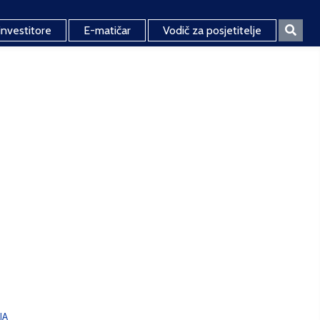
investitore
E-matičar
Vodič za posjetitelje
JA