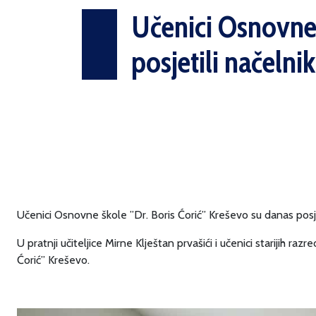
Učenici Osnovne 
posjetili načelni
Učenici Osnovne škole ”Dr. Boris Ćorić” Kreševo su danas posje
U pratnji učiteljice Mirne Klještan prvašići i učenici starijih r
Ćorić” Kreševo.