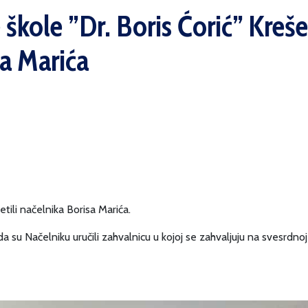
škole ”Dr. Boris Ćorić” Kreš
ka Marića
tili načelnika Borisa Marića.
azreda su Načelniku uručili zahvalnicu u kojoj se zahvaljuju na svesrd