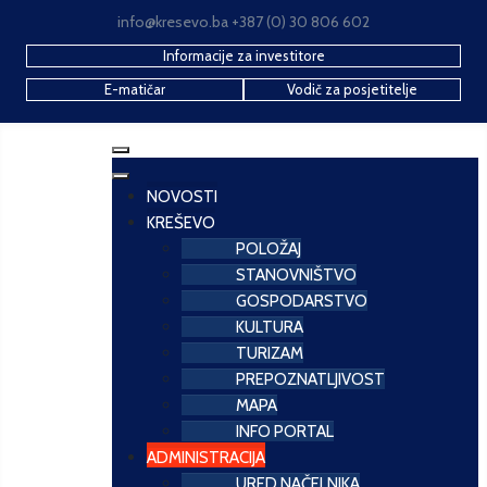
info@kresevo.ba +387 (0) 30 806 602
Informacije za investitore
E-matičar
Vodič za posjetitelje
NOVOSTI
KREŠEVO
POLOŽAJ
STANOVNIŠTVO
GOSPODARSTVO
KULTURA
TURIZAM
PREPOZNATLJIVOST
MAPA
INFO PORTAL
ADMINISTRACIJA
URED NAČELNIKA