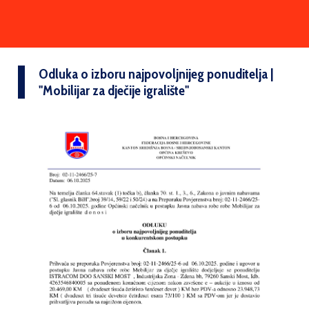
Odluka o izboru najpovoljnijeg ponuditelja |
''Mobilijar za dječije igralište''