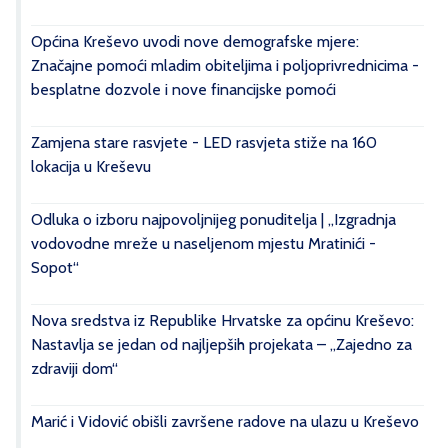
Općina Kreševo uvodi nove demografske mjere:
Značajne pomoći mladim obiteljima i poljoprivrednicima -
besplatne dozvole i nove financijske pomoći
Zamjena stare rasvjete - LED rasvjeta stiže na 160
lokacija u Kreševu
Odluka o izboru najpovoljnijeg ponuditelja | „Izgradnja
vodovodne mreže u naseljenom mjestu Mratinići -
Sopot“
Nova sredstva iz Republike Hrvatske za općinu Kreševo:
Nastavlja se jedan od najljepših projekata – „Zajedno za
zdraviji dom“
Marić i Vidović obišli završene radove na ulazu u Kreševo