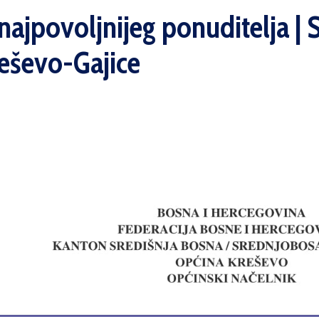
ajpovoljnijeg ponuditelja | Sa
reševo-Gajice