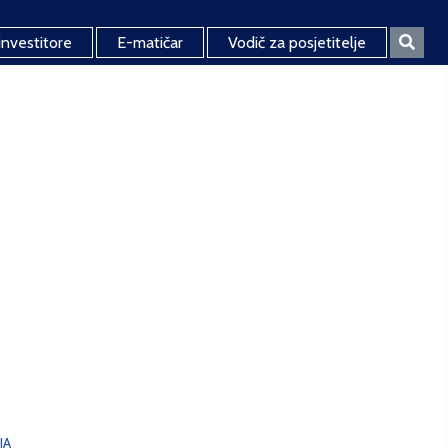
investitore
E-matičar
Vodič za posjetitelje
JA