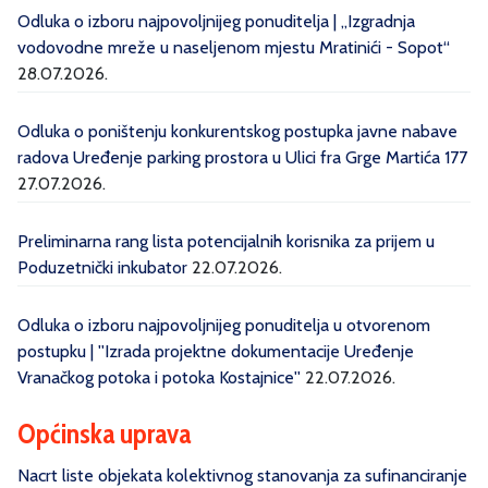
Odluka o izboru najpovoljnijeg ponuditelja | „Izgradnja
vodovodne mreže u naseljenom mjestu Mratinići - Sopot“
28.07.2026.
Odluka o poništenju konkurentskog postupka javne nabave
radova Uređenje parking prostora u Ulici fra Grge Martića 177
27.07.2026.
Preliminarna rang lista potencijalnih korisnika za prijem u
Poduzetnički inkubator
22.07.2026.
Odluka o izboru najpovoljnijeg ponuditelja u otvorenom
postupku | ''Izrada projektne dokumentacije Uređenje
Vranačkog potoka i potoka Kostajnice''
22.07.2026.
Općinska uprava
Nacrt liste objekata kolektivnog stanovanja za sufinanciranje