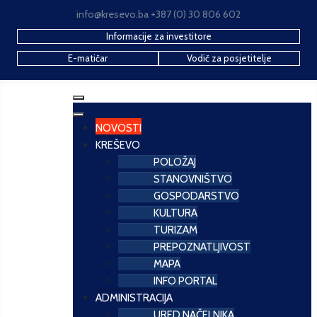
info@kresevo.ba +387 (0) 30 806 602
Informacije za investitore
E-matičar
Vodič za posjetitelje
NOVOSTI
KREŠEVO
POLOŽAJ
STANOVNIŠTVO
GOSPODARSTVO
KULTURA
TURIZAM
PREPOZNATLJIVOST
MAPA
INFO PORTAL
ADMINISTRACIJA
URED NAČELNIKA