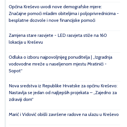
Općina Kreševo uvodi nove demografske mjere:
Značajne pomoći mladim obiteljima i poljoprivrednicima -
besplatne dozvole i nove financijske pomoći
Zamjena stare rasvjete - LED rasvjeta stiže na 160
lokacija u Kreševu
Odluka o izboru najpovoljnijeg ponuditelja | „Izgradnja
vodovodne mreže u naseljenom mjestu Mratinići -
Sopot“
Nova sredstva iz Republike Hrvatske za općinu Kreševo:
Nastavlja se jedan od najljepših projekata – „Zajedno za
zdraviji dom“
Marić i Vidović obišli završene radove na ulazu u Kreševo