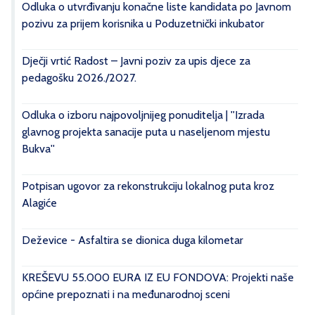
Odluka o utvrđivanju konačne liste kandidata po Javnom
pozivu za prijem korisnika u Poduzetnički inkubator
Dječji vrtić Radost – Javni poziv za upis djece za
pedagošku 2026./2027.
Odluka o izboru najpovoljnijeg ponuditelja | ''Izrada
glavnog projekta sanacije puta u naseljenom mjestu
Bukva''
Potpisan ugovor za rekonstrukciju lokalnog puta kroz
Alagiće
Deževice - Asfaltira se dionica duga kilometar
KREŠEVU 55.000 EURA IZ EU FONDOVA: Projekti naše
općine prepoznati i na međunarodnoj sceni