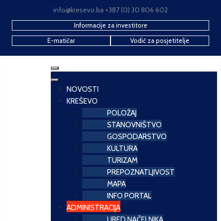
info@kresevo.ba +387 (0) 30 806 602
Informacije za investitore
E-matičar
Vodič za posjetitelje
NOVOSTI
KREŠEVO
POLOŽAJ
STANOVNIŠTVO
GOSPODARSTVO
KULTURA
TURIZAM
PREPOZNATLJIVOST
MAPA
INFO PORTAL
ADMINISTRACIJA
URED NAČELNIKA