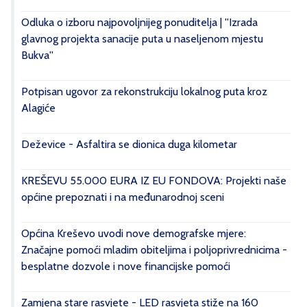
Odluka o izboru najpovoljnijeg ponuditelja | ''Izrada
glavnog projekta sanacije puta u naseljenom mjestu
Bukva''
Potpisan ugovor za rekonstrukciju lokalnog puta kroz
Alagiće
Deževice - Asfaltira se dionica duga kilometar
KREŠEVU 55.000 EURA IZ EU FONDOVA: Projekti naše
općine prepoznati i na međunarodnoj sceni
Općina Kreševo uvodi nove demografske mjere:
Značajne pomoći mladim obiteljima i poljoprivrednicima -
besplatne dozvole i nove financijske pomoći
Zamjena stare rasvjete - LED rasvjeta stiže na 160