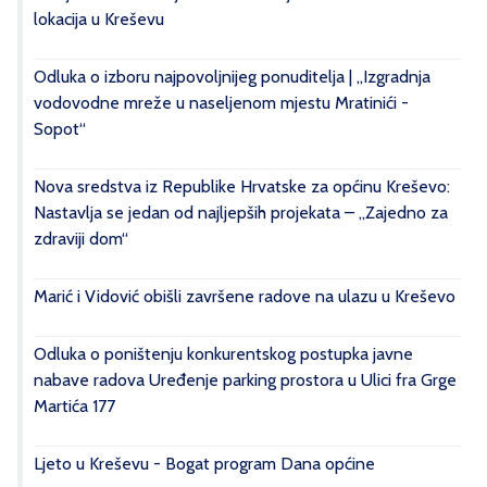
lokacija u Kreševu
Odluka o izboru najpovoljnijeg ponuditelja | „Izgradnja
vodovodne mreže u naseljenom mjestu Mratinići -
Sopot“
Nova sredstva iz Republike Hrvatske za općinu Kreševo:
Nastavlja se jedan od najljepših projekata – „Zajedno za
zdraviji dom“
Marić i Vidović obišli završene radove na ulazu u Kreševo
Odluka o poništenju konkurentskog postupka javne
nabave radova Uređenje parking prostora u Ulici fra Grge
Martića 177
Ljeto u Kreševu - Bogat program Dana općine