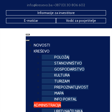
info@kresevo.ba +387 (0) 30 806 602
Informacije za investitore
E-matičar
Vodič za posjetitelje
NOVOSTI
KREŠEVO
POLOŽAJ
STANOVNIŠTVO
GOSPODARSTVO
KULTURA
TURIZAM
PREPOZNATLJIVOST
MAPA
INFO PORTAL
ADMINISTRACIJA
URED NAČELNIKA