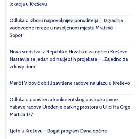
lokacija u Kreševu
Odluka o izboru najpovoljnijeg ponuditelja | „Izgradnja
vodovodne mreže u naseljenom mjestu Mratinići -
Sopot“
Nova sredstva iz Republike Hrvatske za općinu Kreševo:
Nastavlja se jedan od najljepših projekata – „Zajedno za
zdraviji dom“
Marić i Vidović obišli završene radove na ulazu u Kreševo
Odluka o poništenju konkurentskog postupka javne
nabave radova Uređenje parking prostora u Ulici fra Grge
Martića 177
Ljeto u Kreševu - Bogat program Dana općine