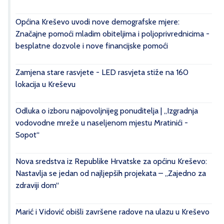
Općina Kreševo uvodi nove demografske mjere:
Značajne pomoći mladim obiteljima i poljoprivrednicima -
besplatne dozvole i nove financijske pomoći
Zamjena stare rasvjete - LED rasvjeta stiže na 160
lokacija u Kreševu
Odluka o izboru najpovoljnijeg ponuditelja | „Izgradnja
vodovodne mreže u naseljenom mjestu Mratinići -
Sopot“
Nova sredstva iz Republike Hrvatske za općinu Kreševo:
Nastavlja se jedan od najljepših projekata – „Zajedno za
zdraviji dom“
Marić i Vidović obišli završene radove na ulazu u Kreševo