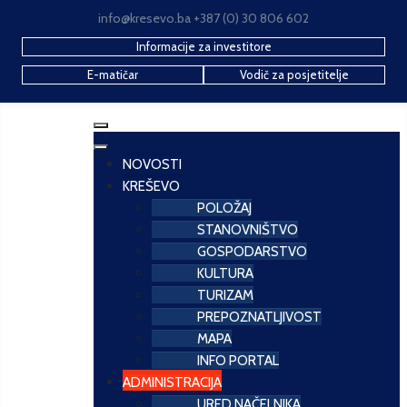
info@kresevo.ba +387 (0) 30 806 602
Informacije za investitore
E-matičar
Vodič za posjetitelje
NOVOSTI
KREŠEVO
POLOŽAJ
STANOVNIŠTVO
GOSPODARSTVO
KULTURA
TURIZAM
PREPOZNATLJIVOST
MAPA
INFO PORTAL
ADMINISTRACIJA
URED NAČELNIKA