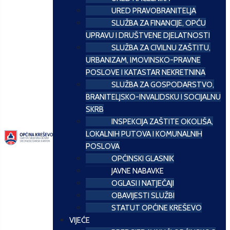
URED PRAVOBRANITELJA
SLUŽBA ZA FINANCIJE, OPĆU
UPRAVU I DRUŠTVENE DJELATNOSTI
SLUŽBA ZA CIVILNU ZAŠTITU,
URBANIZAM, IMOVINSKO-PRAVNE
POSLOVE I KATASTAR NEKRETNINA
SLUŽBA ZA GOSPODARSTVO,
BRANITELJSKO-INVALIDSKU I SOCIJALNU
SKRB
INSPEKCIJA ZAŠTITE OKOLIŠA,
LOKALNIH PUTOVA I KOMUNALNIH
POSLOVA
OPĆINSKI GLASNIK
JAVNE NABAVKE
OGLASI I NATJEČAJI
OBAVIJESTI SLUŽBI
STATUT OPĆINE KREŠEVO
VIJEĆE