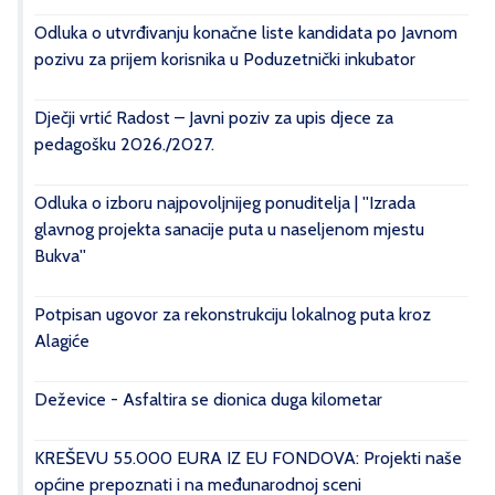
Odluka o utvrđivanju konačne liste kandidata po Javnom
pozivu za prijem korisnika u Poduzetnički inkubator
Dječji vrtić Radost – Javni poziv za upis djece za
pedagošku 2026./2027.
Odluka o izboru najpovoljnijeg ponuditelja | ''Izrada
glavnog projekta sanacije puta u naseljenom mjestu
Bukva''
Potpisan ugovor za rekonstrukciju lokalnog puta kroz
Alagiće
Deževice - Asfaltira se dionica duga kilometar
KREŠEVU 55.000 EURA IZ EU FONDOVA: Projekti naše
općine prepoznati i na međunarodnoj sceni