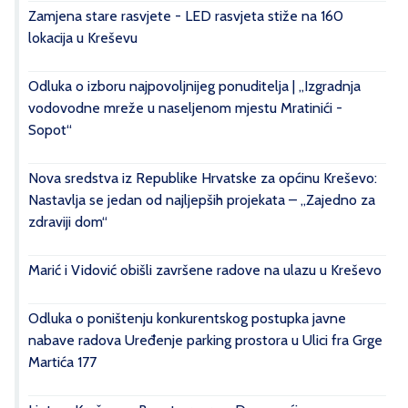
Zamjena stare rasvjete - LED rasvjeta stiže na 160
lokacija u Kreševu
Odluka o izboru najpovoljnijeg ponuditelja | „Izgradnja
vodovodne mreže u naseljenom mjestu Mratinići -
Sopot“
Nova sredstva iz Republike Hrvatske za općinu Kreševo:
Nastavlja se jedan od najljepših projekata – „Zajedno za
zdraviji dom“
Marić i Vidović obišli završene radove na ulazu u Kreševo
Odluka o poništenju konkurentskog postupka javne
nabave radova Uređenje parking prostora u Ulici fra Grge
Martića 177