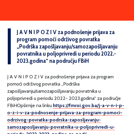
J A V N I P O Z I V za podnošenje prijava za
program pomoći održivog povratka
„Podrška zapošljavanju/samozapošljavanju
povratnika u poljoprivredi u periodu 2022.-
2023.godina“ na području FBiH
J A V N I P O Z I V za podnošenje prijava za program
pomoći održivog povratka „Podrška
zapošljavanju/samozapošljavanju povratnika u
poljoprivredi u periodu 2022- 2023.godina“ za područje
FBiHOpširnije na linku
https://fmroi.gov.ba/j-a-v-n-i-p-
o-z-i-v-za-podnosenje-prijava-za-program-pomoci-
odrzivog-povratka-podrska-zaposljavanju-
samozaposljavanju-povratnika-u-poljoprivredi-u-