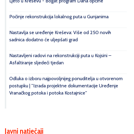
Ljeto u Kreševu - Bogat program Dana općine
Počinje rekonstrukcija lokalnog puta u Gunjanima
Nastavlja se uređenje Kreševa: Više od 250 novih
sadnica dodatno će uljepšati grad
Nastavljeni radovi na rekonstrukciji puta u Kojsini –
Asfaltiranje sljedeći tjedan
Odluka o izboru najpovoljnijeg ponuditelja u otvorenom
postupku | ''Izrada projektne dokumentacije Uređenje
Vranačkog potoka i potoka Kostajnice''
Javni natječaji