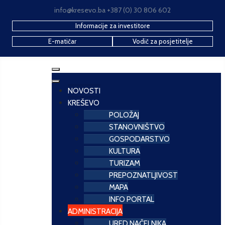
info@kresevo.ba +387 (0) 30 806 602
Informacije za investitore
E-matičar
Vodič za posjetitelje
NOVOSTI
KREŠEVO
POLOŽAJ
STANOVNIŠTVO
GOSPODARSTVO
KULTURA
TURIZAM
PREPOZNATLJIVOST
MAPA
INFO PORTAL
ADMINISTRACIJA
URED NAČELNIKA