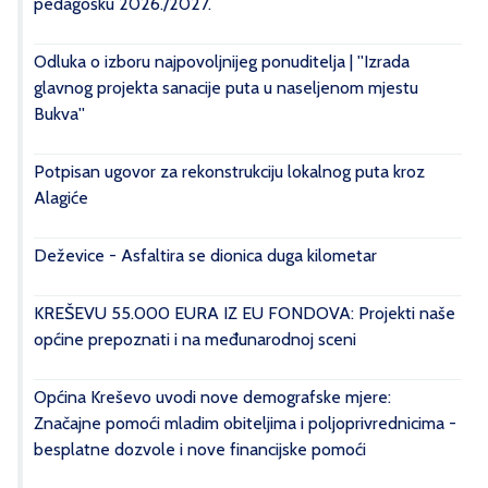
pedagošku 2026./2027.
Odluka o izboru najpovoljnijeg ponuditelja | ''Izrada
glavnog projekta sanacije puta u naseljenom mjestu
Bukva''
Potpisan ugovor za rekonstrukciju lokalnog puta kroz
Alagiće
Deževice - Asfaltira se dionica duga kilometar
KREŠEVU 55.000 EURA IZ EU FONDOVA: Projekti naše
općine prepoznati i na međunarodnoj sceni
Općina Kreševo uvodi nove demografske mjere:
Značajne pomoći mladim obiteljima i poljoprivrednicima -
besplatne dozvole i nove financijske pomoći