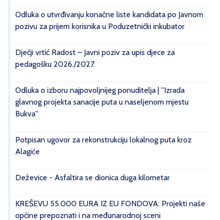
Odluka o utvrđivanju konačne liste kandidata po Javnom
pozivu za prijem korisnika u Poduzetnički inkubator
Dječji vrtić Radost – Javni poziv za upis djece za
pedagošku 2026./2027.
Odluka o izboru najpovoljnijeg ponuditelja | ''Izrada
glavnog projekta sanacije puta u naseljenom mjestu
Bukva''
Potpisan ugovor za rekonstrukciju lokalnog puta kroz
Alagiće
Deževice - Asfaltira se dionica duga kilometar
KREŠEVU 55.000 EURA IZ EU FONDOVA: Projekti naše
općine prepoznati i na međunarodnoj sceni