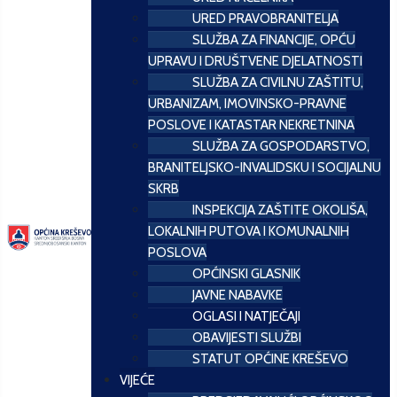
URED PRAVOBRANITELJA
SLUŽBA ZA FINANCIJE, OPĆU
UPRAVU I DRUŠTVENE DJELATNOSTI
SLUŽBA ZA CIVILNU ZAŠTITU,
URBANIZAM, IMOVINSKO-PRAVNE
POSLOVE I KATASTAR NEKRETNINA
SLUŽBA ZA GOSPODARSTVO,
BRANITELJSKO-INVALIDSKU I SOCIJALNU
SKRB
INSPEKCIJA ZAŠTITE OKOLIŠA,
LOKALNIH PUTOVA I KOMUNALNIH
POSLOVA
OPĆINSKI GLASNIK
JAVNE NABAVKE
OGLASI I NATJEČAJI
OBAVIJESTI SLUŽBI
STATUT OPĆINE KREŠEVO
VIJEĆE