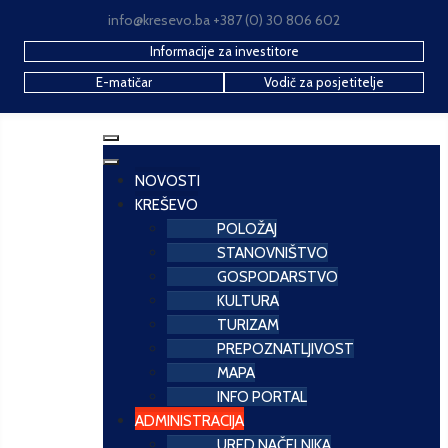
info@kresevo.ba +387 (0) 30 806 602
Informacije za investitore
E-matičar
Vodič za posjetitelje
NOVOSTI
KREŠEVO
POLOŽAJ
STANOVNIŠTVO
GOSPODARSTVO
KULTURA
TURIZAM
PREPOZNATLJIVOST
MAPA
INFO PORTAL
ADMINISTRACIJA
URED NAČELNIKA