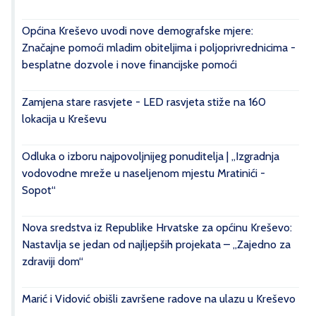
Općina Kreševo uvodi nove demografske mjere:
Značajne pomoći mladim obiteljima i poljoprivrednicima -
besplatne dozvole i nove financijske pomoći
Zamjena stare rasvjete - LED rasvjeta stiže na 160
lokacija u Kreševu
Odluka o izboru najpovoljnijeg ponuditelja | „Izgradnja
vodovodne mreže u naseljenom mjestu Mratinići -
Sopot“
Nova sredstva iz Republike Hrvatske za općinu Kreševo:
Nastavlja se jedan od najljepših projekata – „Zajedno za
zdraviji dom“
Marić i Vidović obišli završene radove na ulazu u Kreševo