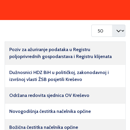
Prikaz #
Naziv
Poziv za ažuriranje podataka u Registru
poljoprivrednih gospodarstava i Registru klijenata
Dužnosnici HDZ BiH u političkoj, zakonodavnoj i
izvršnoj vlasti ŽSB posjetili Kreševo
Održana redovita sjednica OV Kreševo
Novogodišnja čestitka načelnika općine
Božićna čestitka načelnika općine