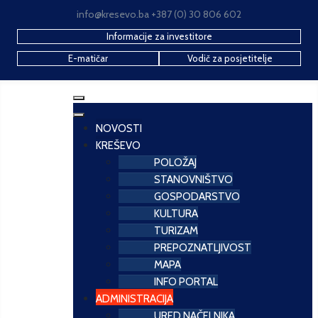
info@kresevo.ba +387 (0) 30 806 602
Informacije za investitore
E-matičar
Vodič za posjetitelje
NOVOSTI
KREŠEVO
POLOŽAJ
STANOVNIŠTVO
GOSPODARSTVO
KULTURA
TURIZAM
PREPOZNATLJIVOST
MAPA
INFO PORTAL
ADMINISTRACIJA
URED NAČELNIKA