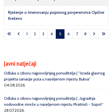
Rješenje o imenovanju popisnog povjerenstva Općine
Kreševo
Članci
1
2
3
4
5
6
7
8
Stranica 5 od 8
Javni natječaji
Odluka o izboru najpovoljnijeg ponuditelja | ''Izrada glavnog
projekta sanacije puta u naseljenom mjestu Bukva''
04.08.2026.
Odluka o izboru najpovoljnijeg ponuditelja | „Izgradnja
vodovodne mreže u naseljenom mjestu Mratinići - Sopot“
28.07.2026.